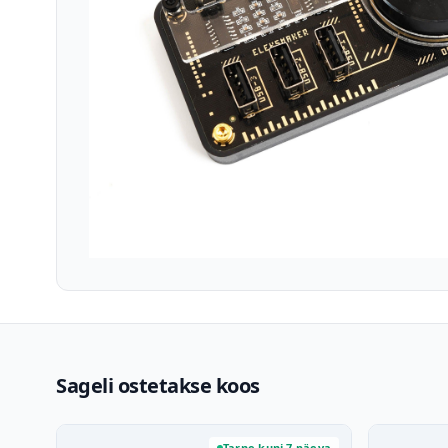
Sageli ostetakse koos
Tarne kuni 7 päeva