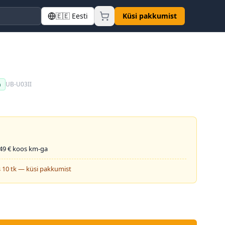
🇪🇪
Eesti
Küsi pakkumist
UB-U03II
a
49
€ koos km-ga
 10 tk — küsi pakkumist