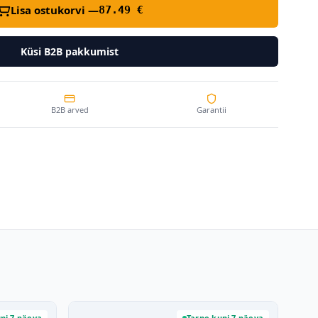
Lisa ostukorvi —
87.49
€
Küsi B2B pakkumist
B2B arved
Garantii
ni 7 päeva
Tarne kuni 7 päeva