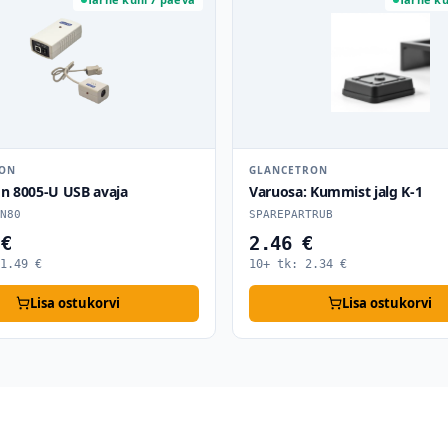
RON
GLANCETRON
on 8005-U USB avaja
Varuosa: Kummist jalg K-1
N80
SPAREPARTRUB
 €
2.46 €
1.49
€
10+ tk:
2.34
€
Lisa ostukorvi
Lisa ostukorvi