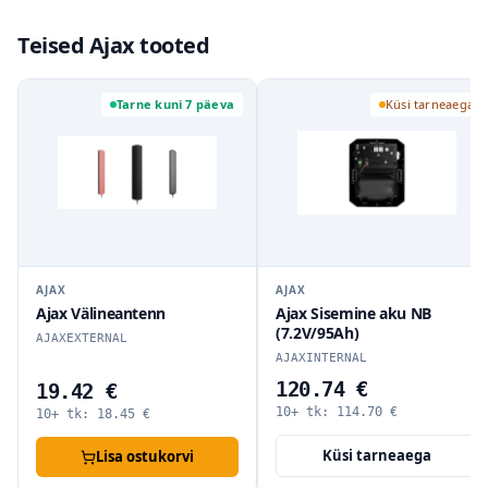
Teised Ajax tooted
Tarne kuni 7 päeva
Küsi tarneaega
AJAX
AJAX
Ajax Välineantenn
Ajax Sisemine aku NB
(7.2V/95Ah)
AJAXEXTERNAL
AJAXINTERNAL
120.74 €
19.42 €
10+ tk:
114.70
€
10+ tk:
18.45
€
Küsi tarneaega
Lisa ostukorvi