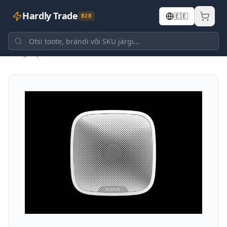
Hardly Trade
🇪🇪
B2B
Tagasi poodi