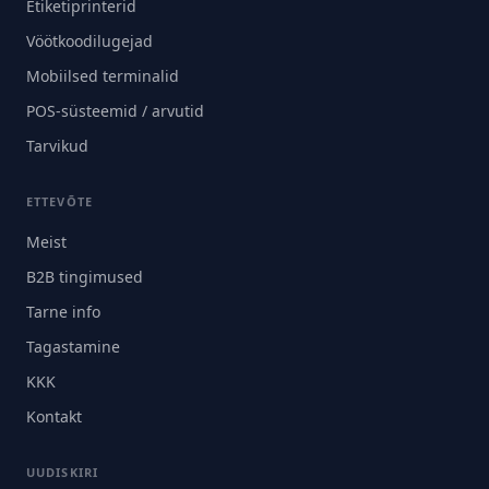
Etiketiprinterid
Vöötkoodilugejad
Mobiilsed terminalid
POS-süsteemid / arvutid
Tarvikud
ETTEVÕTE
Meist
B2B tingimused
Tarne info
Tagastamine
KKK
Kontakt
UUDISKIRI