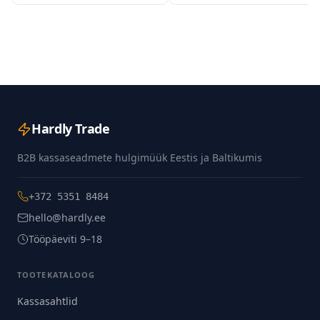
Hardly Trade
B2B kassaseadmete hulgimüük Eestis ja Baltikumis
+372 5351 8484
hello@hardly.ee
Tööpäeviti 9–18
TOOTEKATALOOG
Kassasahtlid