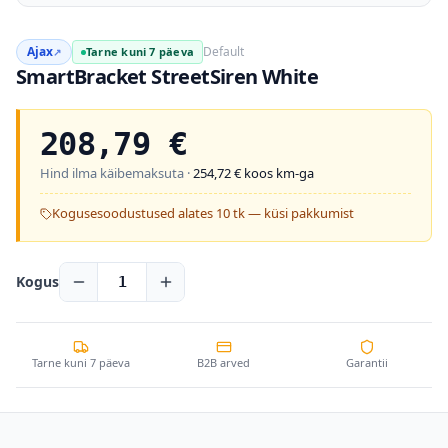
Ajax
Default
Tarne kuni 7 päeva
↗
SmartBracket StreetSiren White
208,79
€
Hind ilma käibemaksuta ·
254,72
€ koos km-ga
Kogusesoodustused alates 10 tk — küsi pakkumist
Kogus
1
Tarne kuni 7 päeva
B2B arved
Garantii