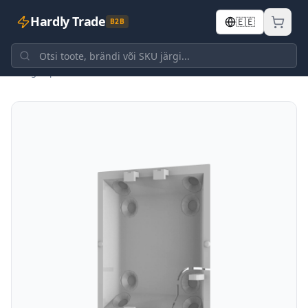
Hardly Trade
🇪🇪
B2B
Tagasi poodi