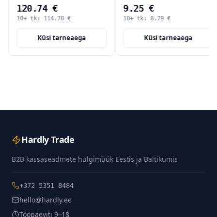
120.74 €
9.25 €
10+ tk:
114.70
€
10+ tk:
8.79
€
Küsi tarneaega
Küsi tarneaega
Hardly Trade
B2B kassaseadmete hulgimüük Eestis ja Baltikumis
+372 5351 8484
hello@hardly.ee
Tööpäeviti 9–18