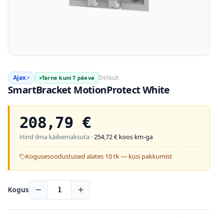
Ajax
Default
Tarne kuni 7 päeva
↗
SmartBracket MotionProtect White
208,79
€
Hind ilma käibemaksuta ·
254,72
€ koos km-ga
Kogusesoodustused alates 10 tk — küsi pakkumist
Kogus
1