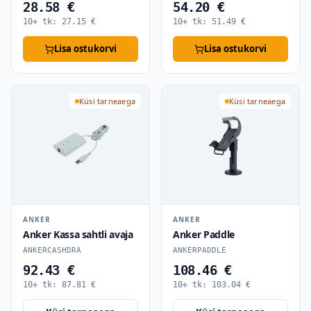
28.58 €
54.20 €
10+ tk:
27.15
€
10+ tk:
51.49
€
Lisa ostukorvi
Lisa ostukorvi
Küsi tarneaega
Küsi tarneaega
ANKER
ANKER
Anker Kassa sahtli avaja
Anker Paddle
ANKERCASHDRA
ANKERPADDLE
92.43 €
108.46 €
10+ tk:
87.81
€
10+ tk:
103.04
€