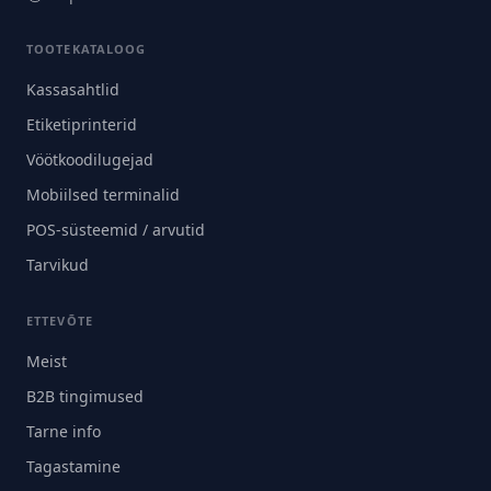
TOOTEKATALOOG
Kassasahtlid
Etiketiprinterid
Vöötkoodilugejad
Mobiilsed terminalid
POS-süsteemid / arvutid
Tarvikud
ETTEVÕTE
Meist
B2B tingimused
Tarne info
Tagastamine