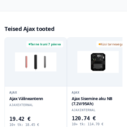
Teised Ajax tooted
Tarne kuni 7 päeva
Küsi tarneaega
AJAX
AJAX
Ajax Välineantenn
Ajax Sisemine aku NB
(7.2V/95Ah)
AJAXEXTERNAL
AJAXINTERNAL
120.74 €
19.42 €
10+ tk:
114.70
€
10+ tk:
18.45
€