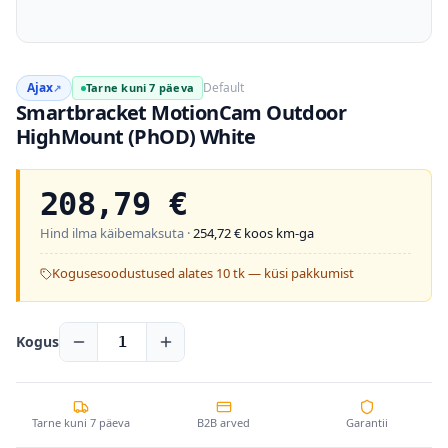
Ajax
Default
Tarne kuni 7 päeva
↗
Smartbracket MotionCam Outdoor
HighMount (PhOD) White
208,79
€
Hind ilma käibemaksuta ·
254,72
€ koos km-ga
Kogusesoodustused alates 10 tk — küsi pakkumist
Kogus
1
Tarne kuni 7 päeva
B2B arved
Garantii