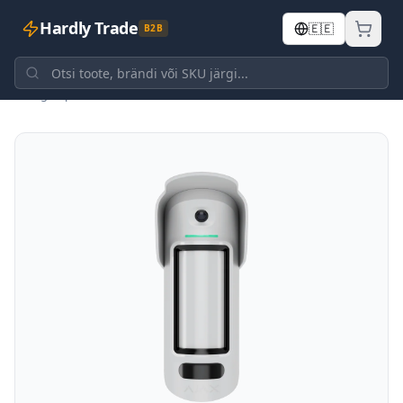
Hardly Trade
🇪🇪
B2B
Tagasi poodi