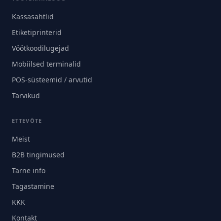
Kassasahtlid
Etiketiprinterid
Vöötkoodilugejad
Mobiilsed terminalid
POS-süsteemid / arvutid
Tarvikud
ETTEVÕTE
Meist
B2B tingimused
Tarne info
Tagastamine
KKK
Kontakt