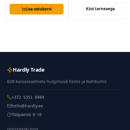
Küsi tarneaega
Lisa ostukorvi
Hardly Trade
B2B kassaseadmete hulgimüük Eestis ja Baltikumis
+372 5351 8484
hello@hardly.ee
Tööpäeviti 9–18
TOOTEKATALOOG