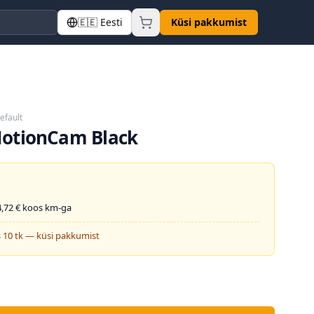
🇪🇪
Eesti
Küsi pakkumist
efault
MotionCam Black
,72
€ koos km-ga
 10 tk — küsi pakkumist