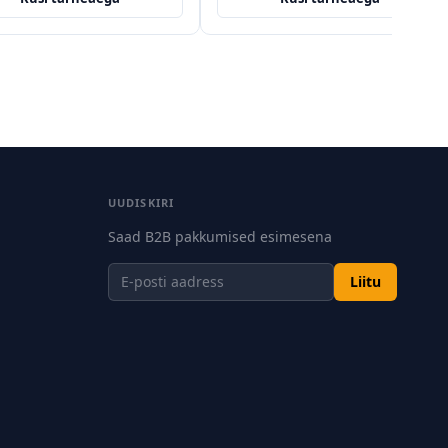
UUDISKIRI
Saad B2B pakkumised esimesena
Liitu