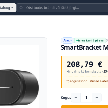
taloog
Ajax
D
Tarne kuni 7 päeva
↗
SmartBracket 
208,79
€
Hind ilma käibemaksuta ·
254
Kogusesoodustused alates
Kogus
1