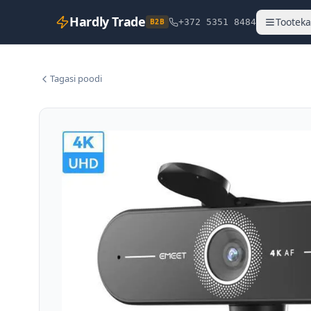
Hardly Trade
Tooteka
B2B
+372 5351 8484
Tagasi poodi