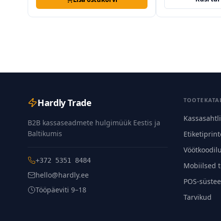
TOOTEKATA
Hardly Trade
Kassasahtl
B2B kassaseadmete hulgimüük Eestis ja
Baltikumis
Etiketiprint
Vöötkoodil
+372 5351 8484
Mobiilsed 
hello@hardly.ee
POS-süstee
Tööpäeviti 9–18
Tarvikud