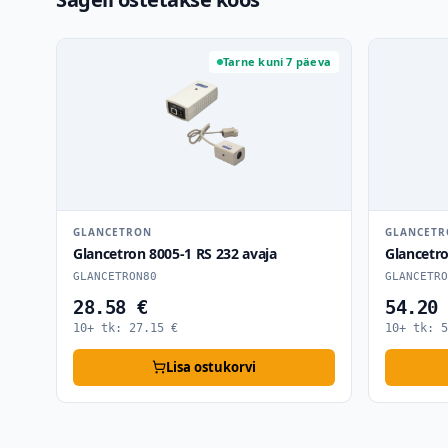
Tarne kuni 7 päeva
GLANCETRON
GLANCET
Glancetron 8005-1 RS 232 avaja
Glancetr
GLANCETRON80
GLANCETRO
28.58 €
54.20
10+ tk:
27.15
€
10+ tk:
5
Lisa ostukorvi