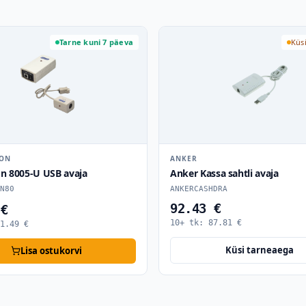
Tarne kuni 7 päeva
Küs
RON
ANKER
on 8005-U USB avaja
Anker Kassa sahtli avaja
N80
ANKERCASHDRA
92.43 €
 €
10+ tk:
87.81
€
1.49
€
Küsi tarneaega
Lisa ostukorvi