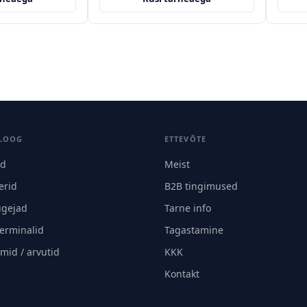
LOOG
ETTEVÕTE
id
Meist
erid
B2B tingimused
ugejad
Tarne info
terminalid
Tagastamine
mid / arvutid
KKK
Kontakt