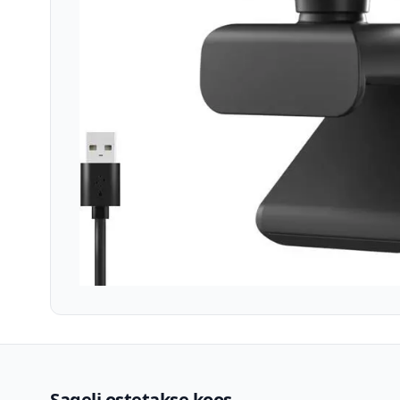
Sageli ostetakse koos