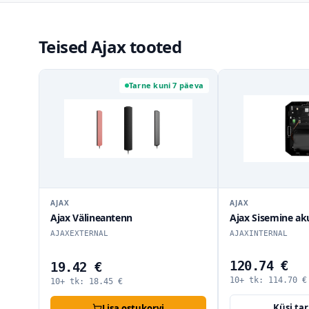
Teised Ajax tooted
uni 7 päeva
Küsi tarneaega
AJAX
AJAX
Ajax Sisemine aku NB (7.2V/95Ah)
Ajax Bypass 
LightSwitch J
AJAXINTERNAL
AJAXBYPASSDI
120.74 €
9.25 €
10+ tk:
114.70
€
10+ tk:
8.79
Küsi tarneaega
Küs
i