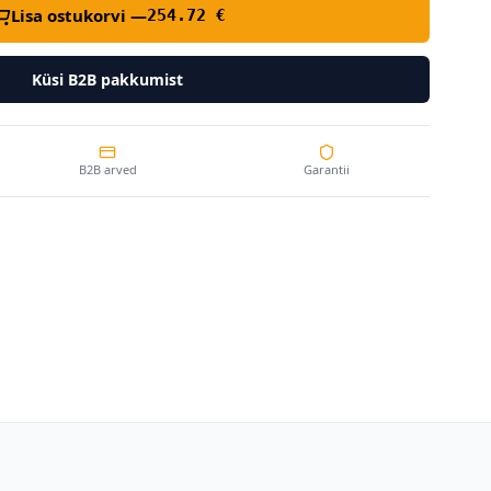
Lisa ostukorvi —
254.72
€
Küsi B2B pakkumist
B2B arved
Garantii