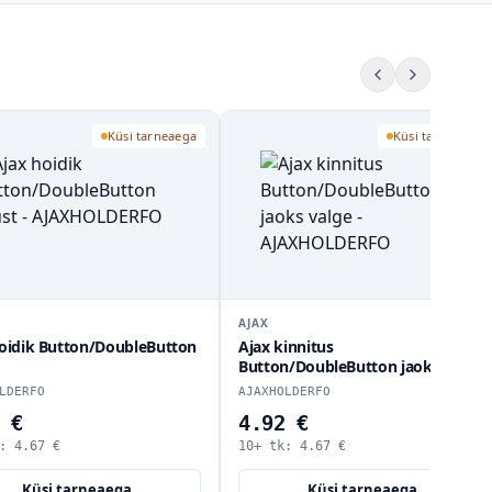
Küsi tarneaega
Küsi tarneaega
AX
AJAX
ax kinnitus
Ajax CenterCover CP Black
tton/DoubleButton jaoks valge
AJAXCENTERCO
AXHOLDERFO
.92 €
6.46 €
+ tk:
4.67
€
10+ tk:
6.14
€
Küsi tarneaega
Küsi tarneaega