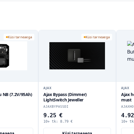
Küsi tarneaega
Küsi tarneaega
AJAX
AJ
(Dimmer)
Ajax hoidik Button/DoubleButton
Aj
eweller
must
Bu
AJAXHOLDERFO
AJ
4.92 €
4
€
10+ tk:
4.67
€
10
i tarneaega
Küsi tarneaega