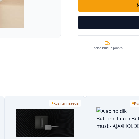
Tarne kuni 7 päeva
Küsi tarneaega
Küsi tarneaega