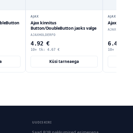
AJAX
kinnitus
Ajax CenterCover CP Black
on/DoubleButton jaoks valge
AJAXCENTERCO
OLDERFO
2 €
6.46 €
tk:
4.67
€
10+ tk:
6.14
€
Küsi tarneaega
Küsi tarneaega
UUDISKIRI
Saad B2B pakkumised esimesena