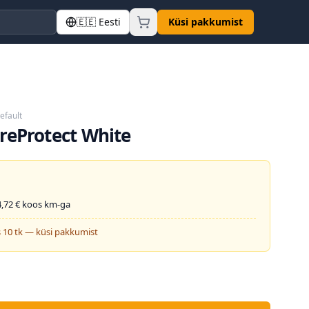
🇪🇪
Eesti
Küsi pakkumist
efault
reProtect White
,72
€ koos km-ga
 10 tk — küsi pakkumist