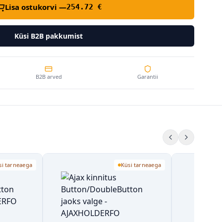
Lisa ostukorvi —
254.72
€
Küsi B2B pakkumist
B2B arved
Garantii
Küsi tarneaega
Küsi tarneaega