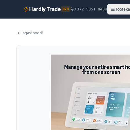
Hardly Trade
Tooteka
B2B
+372 5351 8484
Tagasi poodi