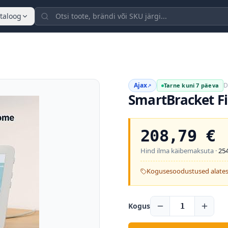
taloog
Ajax
D
Tarne kuni 7 päeva
↗
SmartBracket Fi
208,79
€
Hind ilma käibemaksuta ·
254
Kogusesoodustused alates
Kogus
1