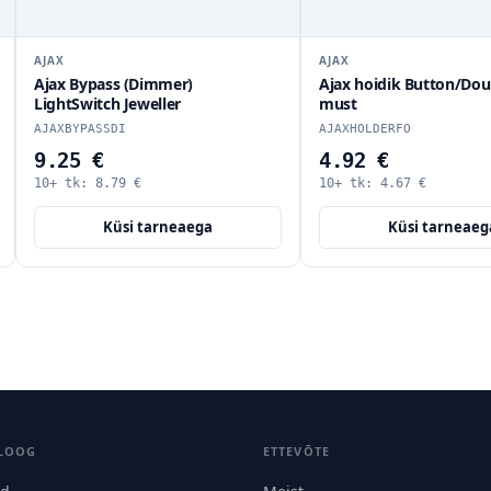
AJAX
AJAX
immer)
Ajax hoidik Button/DoubleButton
Ajax 
ller
must
Butt
AJAXHOLDERFO
AJAXH
4.92 €
4.9
10+ tk:
4.67
€
10+ 
arneaega
Küsi tarneaega
LOOG
ETTEVÕTE