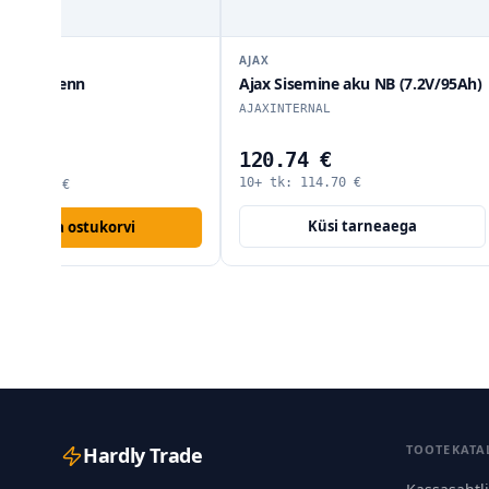
AJAX
AJAX
Ajax Sisemine aku NB (7.2V/95Ah)
Ajax Bypass (D
LightSwitch Jewe
AJAXINTERNAL
AJAXBYPASSDI
120.74 €
9.25 €
10+ tk:
114.70
€
10+ tk:
8.79
€
Küsi tarneaega
Küsi t
TOOTEKATA
Hardly Trade