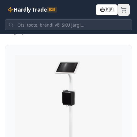
Hardly Trade
🇪🇪
B2B
Tagasi poodi