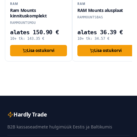
RAM
RAM
Ram Mounts
RAM Mounts alusplaat
kinnituskomplekt
RAMMOUNTSBAS
RAMMOUNTSMOU
alates 150.90 €
alates 36.39 €
10+ tk:
143.35
€
10+ tk:
34.57
€
Lisa ostukorvi
Lisa ostukorvi
Hardly Trade
B2B kassaseadmete hulgimüük Eestis ja Baltikumis