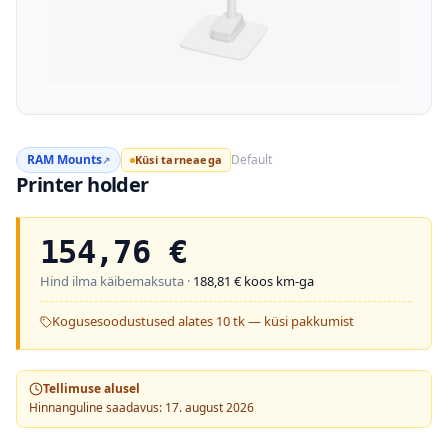
RAM Mounts
Default
Küsi tarneaega
↗
Printer holder
154,76
€
Hind ilma käibemaksuta ·
188,81
€ koos km-ga
Kogusesoodustused alates 10 tk — küsi pakkumist
Tellimuse alusel
Hinnanguline saadavus: 17. august 2026