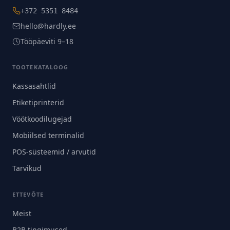
+372 5351 8484
hello@hardly.ee
Tööpäeviti 9–18
TOOTEKATALOOG
Kassasahtlid
Etiketiprinterid
Vöötkoodilugejad
Mobiilsed terminalid
POS-süsteemid / arvutid
Tarvikud
ETTEVÕTE
Meist
B2B tingimused