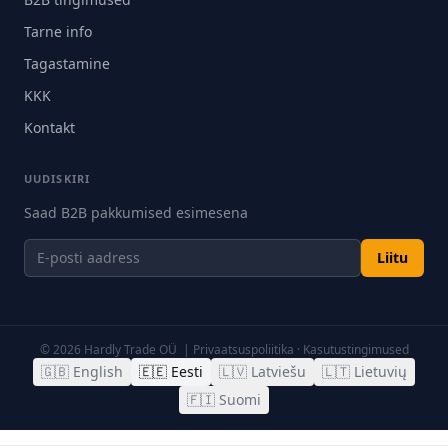
Tarne info
Tagastamine
KKK
Kontakt
UUDISKIRI
Saad B2B pakkumised esimesena
Liitu
©
2026
Hardly Trade OÜ |
Privaatsuspoliitika
·
Kasutustingimused
🇬🇧
English
🇪🇪
Eesti
🇱🇻
Latviešu
🇱🇹
Lietuvių
🇫🇮
Suomi