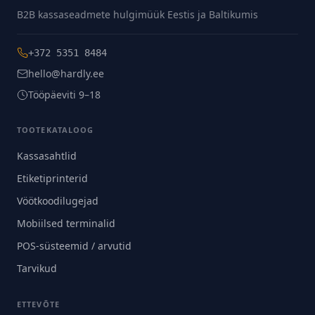
B2B kassaseadmete hulgimüük Eestis ja Baltikumis
+372 5351 8484
hello@hardly.ee
Tööpäeviti 9–18
TOOTEKATALOOG
Kassasahtlid
Etiketiprinterid
Vöötkoodilugejad
Mobiilsed terminalid
POS-süsteemid / arvutid
Tarvikud
ETTEVÕTE