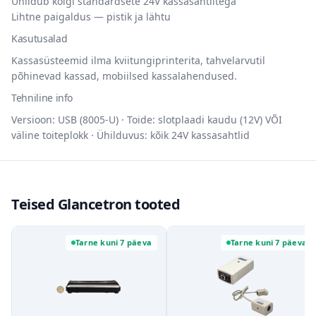
Ühildub kõigi standardsete 24V kassasahtlitega
Lihtne paigaldus — pistik ja lähtu
Kasutusalad
Kassasüsteemid ilma kviitungiprinterita, tahvelarvutil
põhinevad kassad, mobiilsed kassalahendused.
Tehniline info
Versioon: USB (8005-U) · Toide: slotplaadi kaudu (12V) VÕI
väline toiteplokk · Ühilduvus: kõik 24V kassasahtlid
Teised Glancetron tooted
Tarne kuni 7 päeva
Tarne kuni 7 päeva