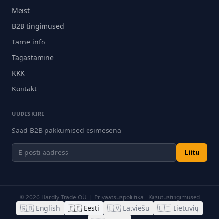
Meist
B2B tingimused
Tarne info
Tagastamine
KKK
Kontakt
UUDISKIRI
Saad B2B pakkumised esimesena
Liitu
©
2026
Hardly Trade OÜ |
Privaatsuspoliitika
·
Kasutustingimused
🇬🇧
English
🇪🇪
Eesti
🇱🇻
Latviešu
🇱🇹
Lietuvių