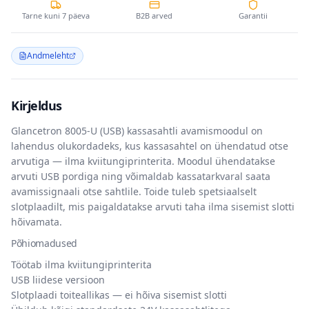
Tarne kuni 7 päeva
B2B arved
Garantii
Andmeleht
Kirjeldus
Glancetron 8005-U (USB) kassasahtli avamismoodul
on
lahendus olukordadeks, kus kassasahtel on ühendatud otse
arvutiga — ilma kviitungiprinterita. Moodul ühendatakse
arvuti USB pordiga ning võimaldab kassatarkvaral saata
avamissignaali otse sahtlile. Toide tuleb spetsiaalselt
slotplaadilt, mis paigaldatakse arvuti taha ilma sisemist slotti
hõivamata.
Põhiomadused
Töötab ilma kviitungiprinterita
USB liidese versioon
Slotplaadi toiteallikas — ei hõiva sisemist slotti