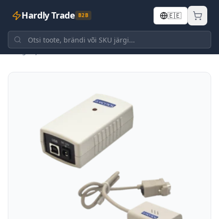
Hardly Trade
🇪🇪
B2B
Tagasi poodi