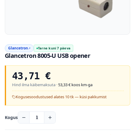
Glancetron
Tarne kuni 7 päeva
↗
Glancetron 8005-U USB opener
43,71
€
Hind ilma käibemaksuta ·
53,33
€ koos km-ga
Kogusesoodustused alates 10 tk — küsi pakkumist
Kogus
1