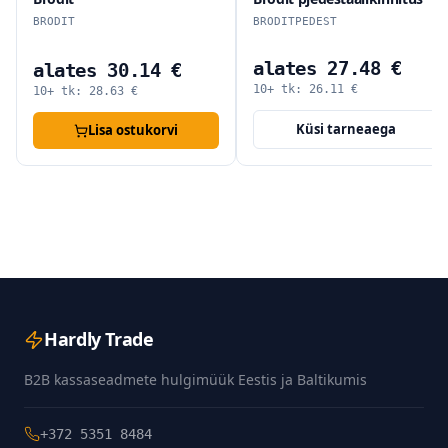
BRODIT
BRODITPEDEST
alates 27.48 €
alates 30.14 €
10+ tk:
26.11
€
10+ tk:
28.63
€
Küsi tarneaega
Lisa ostukorvi
Hardly Trade
B2B kassaseadmete hulgimüük Eestis ja Baltikumis
+372 5351 8484