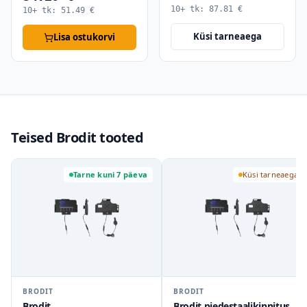
10+ tk:
87.81
€
10+ tk:
51.49
€
Küsi tarneaega
Lisa ostukorvi
Teised Brodit tooted
Tarne kuni 7 päeva
Küsi tarneaega
BRODIT
BRODIT
Brodit
Brodit pjedestaalikinnitus