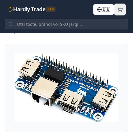
Hardly Trade
🇪🇪
B2B
Tagasi poodi