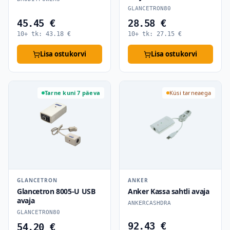
GLANCETRON80
45.45 €
28.58 €
10+ tk:
43.18
€
10+ tk:
27.15
€
Lisa ostukorvi
Lisa ostukorvi
Tarne kuni 7 päeva
Küsi tarneaega
GLANCETRON
ANKER
Glancetron 8005-U USB
Anker Kassa sahtli avaja
avaja
ANKERCASHDRA
GLANCETRON80
92.43 €
54.20 €