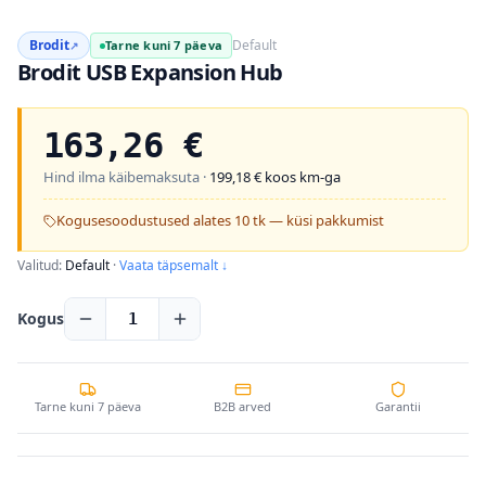
Brodit
Default
Tarne kuni 7 päeva
↗
Brodit USB Expansion Hub
163,26
€
Hind ilma käibemaksuta ·
199,18
€ koos km-ga
Kogusesoodustused alates 10 tk — küsi pakkumist
Valitud:
Default
·
Vaata täpsemalt ↓
Kogus
1
Tarne kuni 7 päeva
B2B arved
Garantii