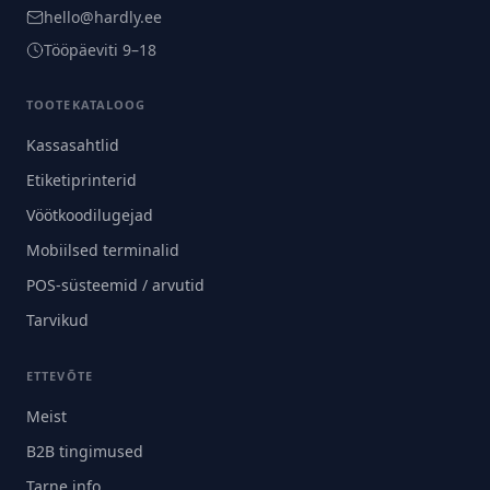
hello@hardly.ee
Tööpäeviti 9–18
TOOTEKATALOOG
Kassasahtlid
Etiketiprinterid
Vöötkoodilugejad
Mobiilsed terminalid
POS-süsteemid / arvutid
Tarvikud
ETTEVÕTE
Meist
B2B tingimused
Tarne info