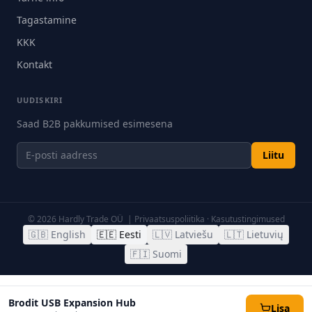
Tagastamine
KKK
Kontakt
UUDISKIRI
Saad B2B pakkumised esimesena
Liitu
©
2026
Hardly Trade OÜ |
Privaatsuspoliitika
·
Kasutustingimused
🇬🇧
English
🇪🇪
Eesti
🇱🇻
Latviešu
🇱🇹
Lietuvių
🇫🇮
Suomi
Brodit USB Expansion Hub
Lisa