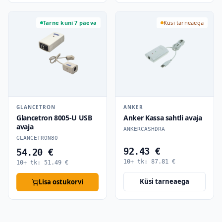
Tarne kuni 7 päeva
Küsi tarneaega
GLANCETRON
ANKER
Glancetron 8005-U USB
Anker Kassa sahtli avaja
avaja
ANKERCASHDRA
GLANCETRON80
92.43 €
54.20 €
10+ tk:
87.81
€
10+ tk:
51.49
€
Küsi tarneaega
Lisa ostukorvi