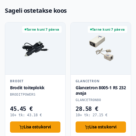
Sageli ostetakse koos
Tarne kuni 7 päeva
Tarne kuni 7 päeva
BRODIT
GLANCETRON
Brodit toiteplokk
Glancetron 8005-1 RS 232
avaja
BRODITPOWERS
GLANCETRON80
45.45 €
28.58 €
10+ tk:
43.18
€
10+ tk:
27.15
€
Lisa ostukorvi
Lisa ostukorvi