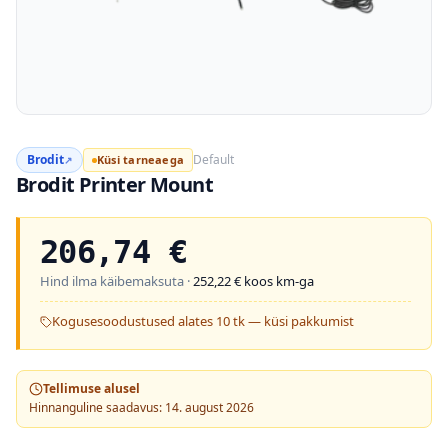
Brodit
Default
Küsi tarneaega
↗
Brodit Printer Mount
206,74
€
Hind ilma käibemaksuta ·
252,22
€ koos km-ga
Kogusesoodustused alates 10 tk — küsi pakkumist
Tellimuse alusel
Hinnanguline saadavus: 14. august 2026