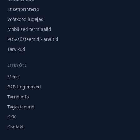
Etiketiprinterid
Vöötkoodilugejad
Mobiilsed terminalid
POS-süsteemid / arvutid
Tarvikud
ETTEVÕTE
Meist
B2B tingimused
Tarne info
Tagastamine
KKK
Kontakt