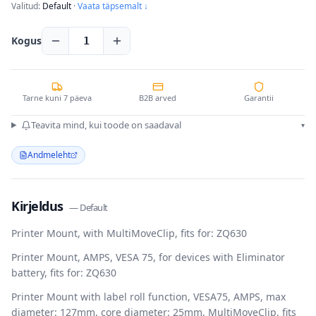
Valitud:
Default
·
Vaata täpsemalt ↓
Kogus
1
Tarne kuni 7 päeva
B2B arved
Garantii
Teavita mind, kui toode on saadaval
▾
Andmeleht
Kirjeldus
—
Default
Printer Mount, with MultiMoveClip, fits for: ZQ630
Printer Mount, AMPS, VESA 75, for devices with Eliminator
battery, fits for: ZQ630
Printer Mount with label roll function, VESA75, AMPS, max
diameter: 127mm, core diameter: 25mm, MultiMoveClip, fits