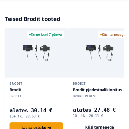
Teised Brodit tooted
Tarne kuni 7 päeva
Küsi tarneaega
BRODIT
BRODIT
Brodit
Brodit pjedestaalikinnitus
BRODIT
BRODITPEDEST
alates 27.48 €
alates 30.14 €
10+ tk:
26.11
€
10+ tk:
28.63
€
Küsi tarneaega
Lisa ostukorvi