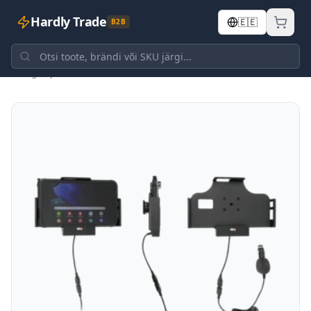
Hardly Trade
🇪🇪
B2B
Tagasi poodi