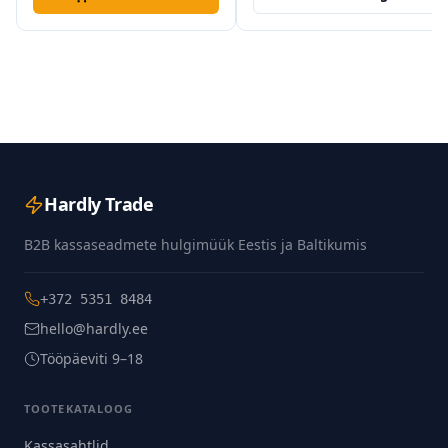
Hardly Trade
B2B kassaseadmete hulgimüük Eestis ja Baltikumis
+372 5351 8484
hello@hardly.ee
Tööpäeviti 9–18
TOOTEKATALOOG
Kassasahtlid