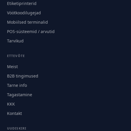
Etiketiprinterid
Vöötkoodilugejad
Mobiilsed terminalid
POS-süsteemid / arvutid
Tarvikud
ETTEVÕTE
Meist
B2B tingimused
Tarne info
Tagastamine
KKK
Kontakt
UUDISKIRI