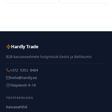
Hardly Trade
B2B kassaseadmete hulgimüük Eestis ja Baltikumis
+372 5351 8484
hello@hardly.ee
Tööpäeviti 9–18
TOOTEKATALOOG
Kassasahtlid