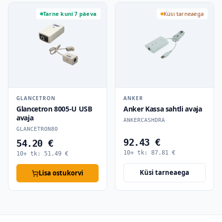
Tarne kuni 7 päeva
Küsi tarneaega
GLANCETRON
ANKER
Glancetron 8005-U USB
Anker Kassa sahtli avaja
avaja
ANKERCASHDRA
GLANCETRON80
92.43 €
54.20 €
10+ tk:
87.81
€
10+ tk:
51.49
€
Küsi tarneaega
Lisa ostukorvi