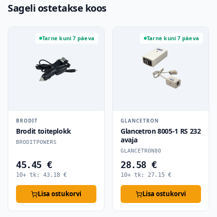
Sageli ostetakse koos
Tarne kuni 7 päeva
Tarne kuni 7 päeva
BRODIT
GLANCETRON
Brodit toiteplokk
Glancetron 8005-1 RS 232
avaja
BRODITPOWERS
GLANCETRON80
45.45 €
28.58 €
10+ tk:
43.18
€
10+ tk:
27.15
€
Lisa ostukorvi
Lisa ostukorvi