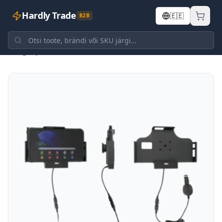
Hardly Trade
🇪🇪
B2B
Tagasi poodi