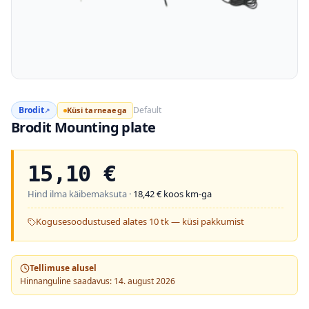
Brodit
Default
Küsi tarneaega
↗
Brodit Mounting plate
15,10
€
Hind ilma käibemaksuta ·
18,42
€ koos km-ga
Kogusesoodustused alates 10 tk — küsi pakkumist
Tellimuse alusel
Hinnanguline saadavus: 14. august 2026