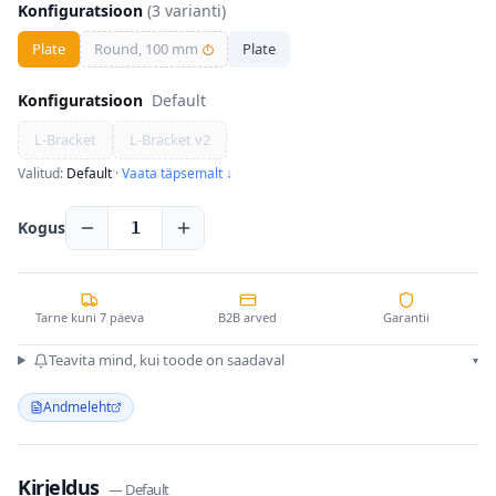
Konfiguratsioon
(
3
varianti)
Plate
Round, 100 mm
Plate
⏱
Konfiguratsioon
Default
L-Bracket
L-Bracket v2
Valitud:
Default
·
Vaata täpsemalt ↓
Kogus
1
Tarne kuni 7 päeva
B2B arved
Garantii
Teavita mind, kui toode on saadaval
▾
Andmeleht
Kirjeldus
—
Default