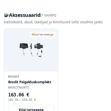
🧩
Aksessuaarid
(
1
toodet)
Kaitsekotid, akud, laadijad ja kinnitused selle seadme jaoks
Küsi tarneaega
BRODIT
Brodit Paigalduskomplekt
BRODITMOUNTI
163.06 €
10+ tk:
154.91
€
Küsi tarneaega