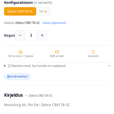
Konfiguratsioon
(
2
varianti)
Zebra CR8178-SC
Kit
⏱
Valitud:
Zebra CR8178-SC
·
Vaata täpsemalt ↓
Kogus
1
Tarne kuni 7 päeva
B2B arved
Garantii
Teavita mind, kui toode on saadaval
▾
Andmeleht
Kirjeldus
—
Zebra CR8178-SC
Mounting kit, fits for: Zebra CR8178-SC