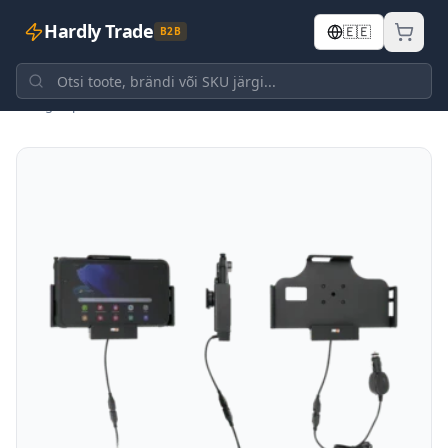
Hardly Trade
🇪🇪
B2B
Tagasi poodi