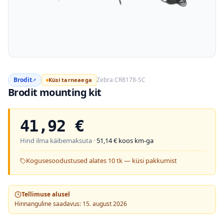
Brodit
Zebra CR8178-SC
Küsi tarneaega
↗
Brodit mounting kit
41,92
€
Hind ilma käibemaksuta ·
51,14
€ koos km-ga
Kogusesoodustused alates 10 tk — küsi pakkumist
Tellimuse alusel
Hinnanguline saadavus: 15. august 2026