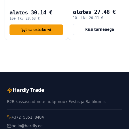
alates 27.48 €
alates 30.14 €
10+ tk:
26.11
€
10+ tk:
28.63
€
Küsi tarneaega
Lisa ostukorvi
Hardly Trade
B2B kassaseadmete hulgimüük Eestis ja Baltikumis
+372 5351 8484
hello@hardly.ee