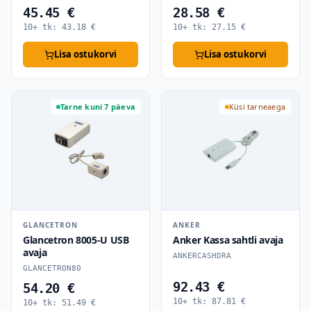
45.45 €
28.58 €
10+ tk:
43.18
€
10+ tk:
27.15
€
Lisa ostukorvi
Lisa ostukorvi
Tarne kuni 7 päeva
Küsi tarneaega
GLANCETRON
ANKER
Glancetron 8005-U USB
Anker Kassa sahtli avaja
avaja
ANKERCASHDRA
GLANCETRON80
92.43 €
54.20 €
10+ tk:
87.81
€
10+ tk:
51.49
€