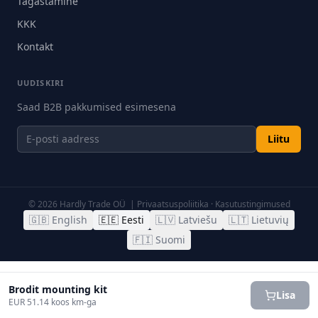
Tagastamine
KKK
Kontakt
UUDISKIRI
Saad B2B pakkumised esimesena
Liitu
©
2026
Hardly Trade OÜ |
Privaatsuspoliitika
·
Kasutustingimused
🇬🇧
English
🇪🇪
Eesti
🇱🇻
Latviešu
🇱🇹
Lietuvių
🇫🇮
Suomi
Brodit mounting kit
Lisa
EUR 51.14 koos km-ga