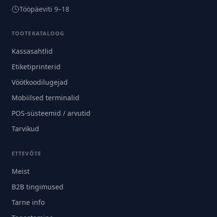
Tööpäeviti 9–18
TOOTEKATALOOG
Kassasahtlid
Etiketiprinterid
Vöötkoodilugejad
Mobiilsed terminalid
POS-süsteemid / arvutid
Tarvikud
ETTEVÕTE
Meist
B2B tingimused
Tarne info