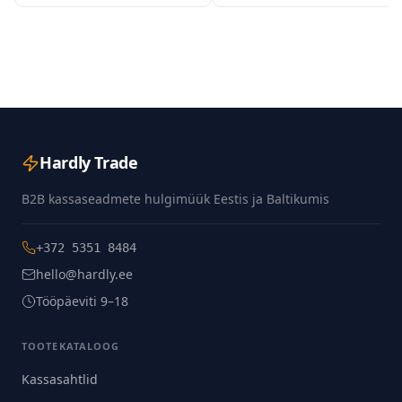
Hardly Trade
B2B kassaseadmete hulgimüük Eestis ja Baltikumis
+372 5351 8484
hello@hardly.ee
Tööpäeviti 9–18
TOOTEKATALOOG
Kassasahtlid