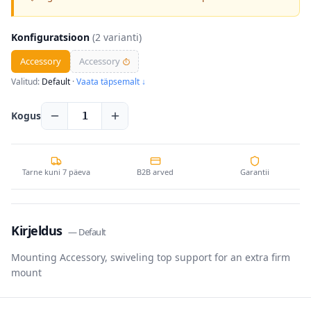
Konfiguratsioon
(
2
varianti)
Accessory
Accessory
⏱
Valitud:
Default
·
Vaata täpsemalt ↓
Kogus
1
Tarne kuni 7 päeva
B2B arved
Garantii
Kirjeldus
—
Default
Mounting Accessory, swiveling top support for an extra firm
mount