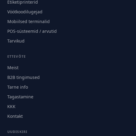
Etiketiprinterid
Vöötkoodilugejad
Mobiilsed terminalid
POS-süsteemid / arvutid
Tarvikud
ETTEVÕTE
Meist
B2B tingimused
Tarne info
Tagastamine
KKK
Kontakt
UUDISKIRI