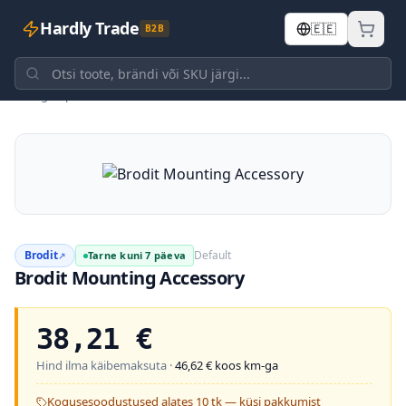
Hardly Trade
🇪🇪
B2B
Tagasi poodi
Brodit
Default
Tarne kuni 7 päeva
↗
Brodit Mounting Accessory
38,21
€
Hind ilma käibemaksuta ·
46,62
€ koos km-ga
Kogusesoodustused alates 10 tk — küsi pakkumist