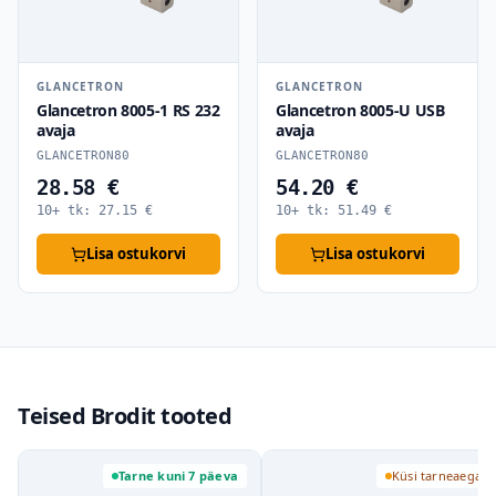
GLANCETRON
GLANCETRON
Glancetron 8005-1 RS 232
Glancetron 8005-U USB
avaja
avaja
GLANCETRON80
GLANCETRON80
28.58 €
54.20 €
10+ tk:
27.15
€
10+ tk:
51.49
€
Lisa ostukorvi
Lisa ostukorvi
Teised Brodit tooted
Tarne kuni 7 päeva
Küsi tarneaega