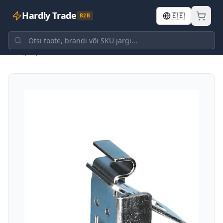
Hardly Trade
🇪🇪
B2B
Tagasi poodi