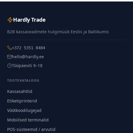
Hardly Trade
B2B kassaseadmete hulgimüük Eestis ja Baltikumis
+372 5351 8484
hello@hardly.ee
Tööpäeviti 9–18
TOOTEKATALOOG
Kassasahtlid
Etiketiprinterid
Vöötkoodilugejad
Mobiilsed terminalid
POS-süsteemid / arvutid