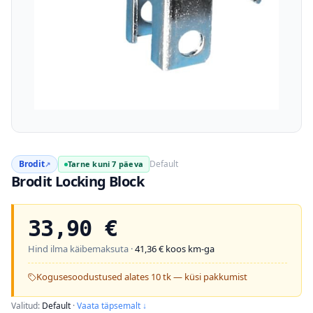
Brodit
Default
Tarne kuni 7 päeva
↗
Brodit Locking Block
33,90
€
Hind ilma käibemaksuta ·
41,36
€ koos km-ga
Kogusesoodustused alates 10 tk — küsi pakkumist
Valitud:
Default
·
Vaata täpsemalt ↓