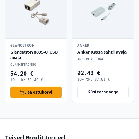
GLANCETRON
ANKER
Glancetron 8005-U USB
Anker Kassa sahtli avaja
avaja
ANKERCASHDRA
GLANCETRON80
92.43 €
54.20 €
10+ tk:
87.81
€
10+ tk:
51.49
€
Küsi tarneaega
Lisa ostukorvi
Teised Brodit tooted