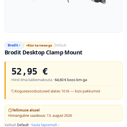
Brodit
Default
Küsi tarneaega
↗
Brodit Desktop Clamp Mount
52,95
€
Hind ilma käibemaksuta ·
64,60
€ koos km-ga
Kogusesoodustused alates 10 tk — küsi pakkumist
Tellimuse alusel
Hinnanguline saadavus: 13. august 2026
Valitud:
Default
·
Vaata täpsemalt ↓