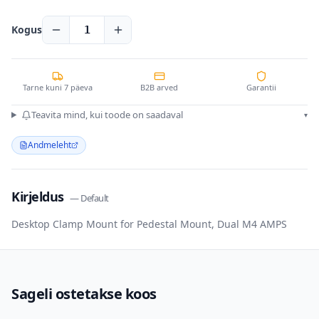
Kogus
1
Tarne kuni 7 päeva
B2B arved
Garantii
Teavita mind, kui toode on saadaval
▾
Andmeleht
Kirjeldus
—
Default
Desktop Clamp Mount for Pedestal Mount, Dual M4 AMPS
Sageli ostetakse koos