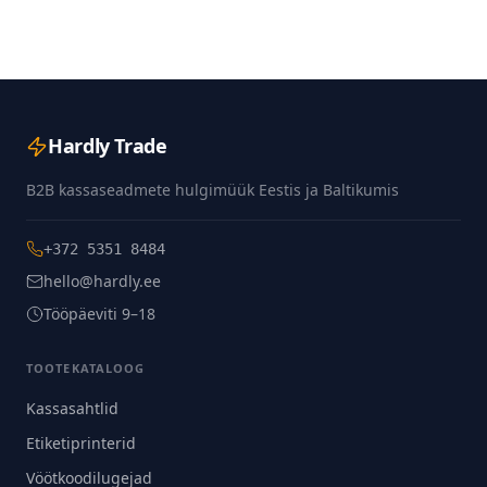
Hardly Trade
B2B kassaseadmete hulgimüük Eestis ja Baltikumis
+372 5351 8484
hello@hardly.ee
Tööpäeviti 9–18
TOOTEKATALOOG
Kassasahtlid
Etiketiprinterid
Vöötkoodilugejad