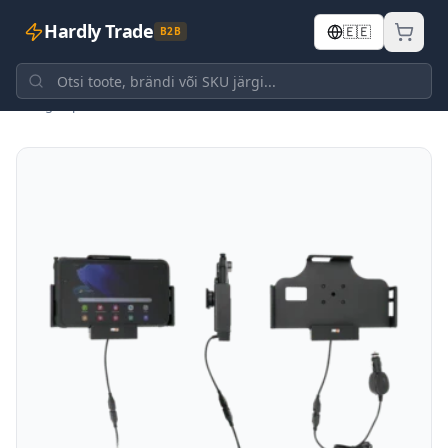
Hardly Trade
🇪🇪
B2B
Tagasi poodi