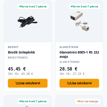
Tarne kuni 7 päeva
Tarne kuni 7 päeva
BRODIT
GLANCETRON
Brodit toiteplokk
Glancetron 8005-1 RS 232
avaja
BRODITPOWERS
GLANCETRON80
45.45 €
28.58 €
10+ tk:
43.18
€
10+ tk:
27.15
€
Lisa ostukorvi
Lisa ostukorvi
Tarne kuni 7 päeva
Küsi tarneaega