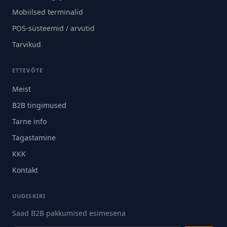
Mobiilsed terminalid
POS-süsteemid / arvutid
Tarvikud
ETTEVÕTE
Meist
B2B tingimused
Tarne info
Tagastamine
KKK
Kontakt
UUDISKIRI
Saad B2B pakkumised esimesena