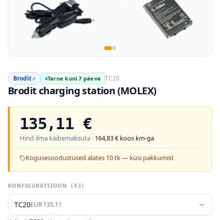
Brodit
TC20
Tarne kuni 7 päeva
↗
Brodit charging station (MOLEX)
135,11
€
Hind ilma käibemaksuta ·
164,83
€ koos km-ga
Kogusesoodustused alates 10 tk — küsi pakkumist
KONFIGURATSIOON
(
43
)
TC20
EUR
135.11