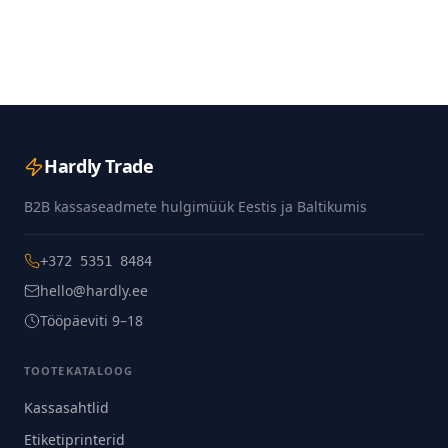
Hardly Trade
B2B kassaseadmete hulgimüük Eestis ja Baltikumis
+372 5351 8484
hello@hardly.ee
Tööpäeviti 9–18
TOOTEKATALOOG
Kassasahtlid
Etiketiprinterid