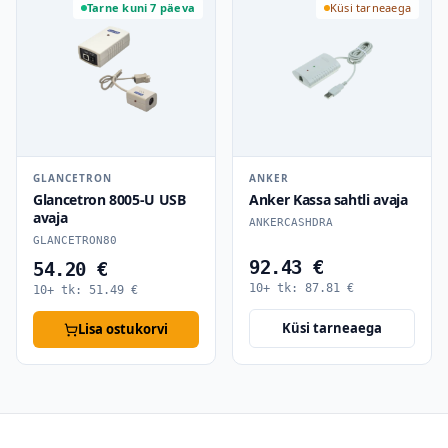
Tarne kuni 7 päeva
Küsi tarneaega
GLANCETRON
ANKER
Glancetron 8005-U USB
Anker Kassa sahtli avaja
avaja
ANKERCASHDRA
GLANCETRON80
92.43 €
54.20 €
10+ tk:
87.81
€
10+ tk:
51.49
€
Küsi tarneaega
Lisa ostukorvi