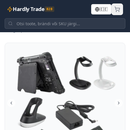
Hardly Trade
🇪🇪
B2B
Tagasi poodi