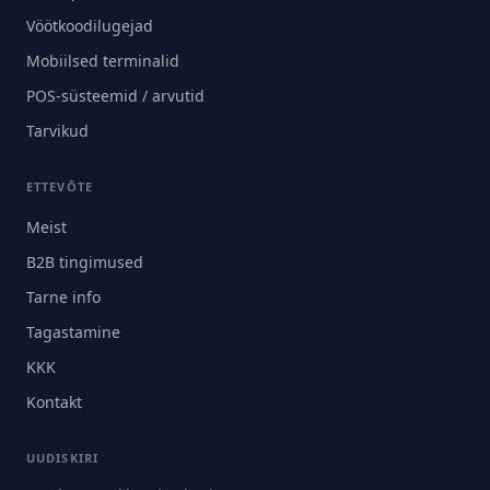
Vöötkoodilugejad
Mobiilsed terminalid
POS-süsteemid / arvutid
Tarvikud
ETTEVÕTE
Meist
B2B tingimused
Tarne info
Tagastamine
KKK
Kontakt
UUDISKIRI