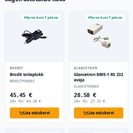
Tarne kuni 7 päeva
Tarne kuni 7 päeva
BRODIT
GLANCETRON
Brodit toiteplokk
Glancetron 8005-1 RS 232
avaja
BRODITPOWERS
GLANCETRON80
45.45 €
28.58 €
10+ tk:
43.18
€
10+ tk:
27.15
€
Lisa ostukorvi
Lisa ostukorvi