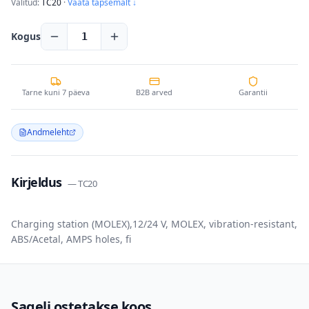
Valitud:
TC20
·
Vaata täpsemalt ↓
Kogus
1
Tarne kuni 7 päeva
B2B arved
Garantii
Andmeleht
Kirjeldus
—
TC20
Charging station (MOLEX),12/24 V, MOLEX, vibration-resistant,
ABS/Acetal, AMPS holes, fi
Sageli ostetakse koos