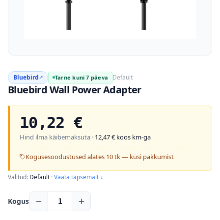
Bluebird
Default
Tarne kuni 7 päeva
↗
Bluebird Wall Power Adapter
10,22
€
Hind ilma käibemaksuta ·
12,47
€ koos km-ga
Kogusesoodustused alates 10 tk — küsi pakkumist
Valitud:
Default
·
Vaata täpsemalt ↓
Kogus
1