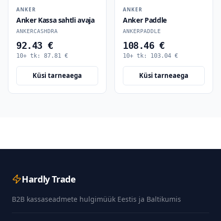
ANKER
ANKER
Anker Kassa sahtli avaja
Anker Paddle
ANKERCASHDRA
ANKERPADDLE
92.43 €
108.46 €
10+ tk:
87.81
€
10+ tk:
103.04
€
Küsi tarneaega
Küsi tarneaega
Hardly Trade
B2B kassaseadmete hulgimüük Eestis ja Baltikumis