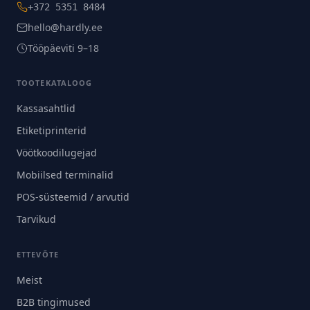
+372 5351 8484
hello@hardly.ee
Tööpäeviti 9–18
TOOTEKATALOOG
Kassasahtlid
Etiketiprinterid
Vöötkoodilugejad
Mobiilsed terminalid
POS-süsteemid / arvutid
Tarvikud
ETTEVÕTE
Meist
B2B tingimused