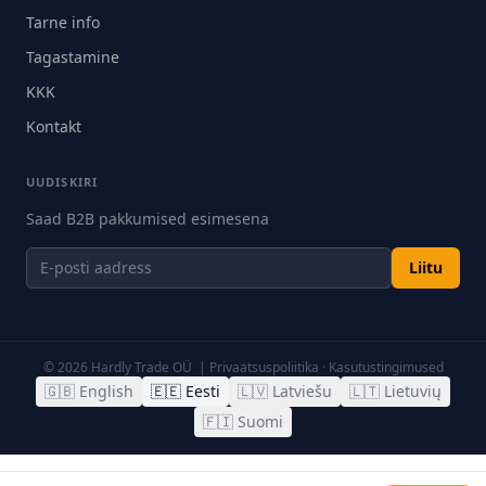
Tarne info
Tagastamine
KKK
Kontakt
UUDISKIRI
Saad B2B pakkumised esimesena
Liitu
©
2026
Hardly Trade OÜ |
Privaatsuspoliitika
·
Kasutustingimused
🇬🇧
English
🇪🇪
Eesti
🇱🇻
Latviešu
🇱🇹
Lietuvių
🇫🇮
Suomi