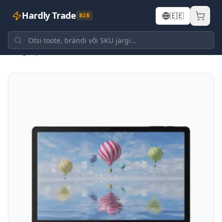
Hardly Trade
🇪🇪
B2B
Tagasi poodi