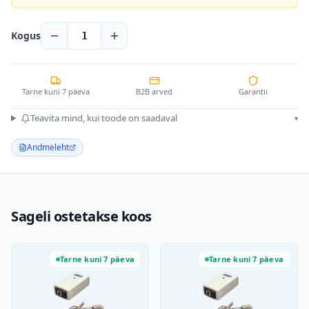
Kogus
1
Tarne kuni 7 päeva
B2B arved
Garantii
Teavita mind, kui toode on saadaval
▾
Andmeleht
Sageli ostetakse koos
Tarne kuni 7 päeva
Tarne kuni 7 päeva