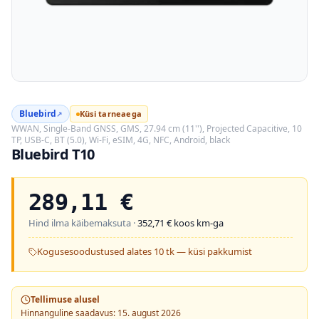
Bluebird
Küsi tarneaega
↗
WWAN, Single-Band GNSS, GMS, 27.94 cm (11''), Projected Capacitive, 10
TP, USB-C, BT (5.0), Wi-Fi, eSIM, 4G, NFC, Android, black
Bluebird T10
289,11
€
Hind ilma käibemaksuta ·
352,71
€ koos km-ga
Kogusesoodustused alates 10 tk — küsi pakkumist
Tellimuse alusel
Hinnanguline saadavus: 15. august 2026