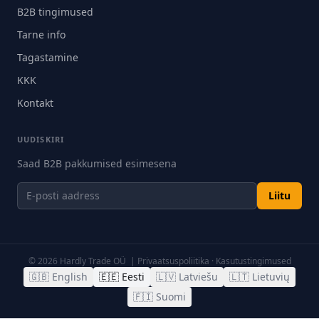
B2B tingimused
Tarne info
Tagastamine
KKK
Kontakt
UUDISKIRI
Saad B2B pakkumised esimesena
Liitu
©
2026
Hardly Trade OÜ |
Privaatsuspoliitika
·
Kasutustingimused
🇬🇧
English
🇪🇪
Eesti
🇱🇻
Latviešu
🇱🇹
Lietuvių
🇫🇮
Suomi