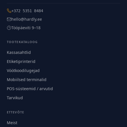
+372 5351 8484
hello@hardly.ee
Tööpäeviti 9–18
TOOTEKATALOOG
Kassasahtlid
Etiketiprinterid
Vöötkoodilugejad
Mobiilsed terminalid
POS-süsteemid / arvutid
Tarvikud
ETTEVÕTE
Meist