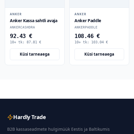
ANKER
ANKER
Anker Kassa sahtli avaja
Anker Paddle
ANKERCASHDRA
ANKERPADDLE
92.43 €
108.46 €
10+ tk:
87.81
€
10+ tk:
103.04
€
Küsi tarneaega
Küsi tarneaega
Hardly Trade
B2B kassaseadmete hulgimüük Eestis ja Baltikumis