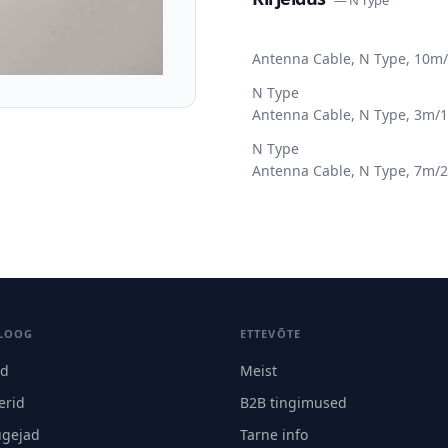
—
N Type
Antenna Cable, N Type, 10m/32
N Type
Antenna Cable, N Type, 3m/10f
N Type
Antenna Cable, N Type, 7m/23f
LOOG
ETTEVÕTE
id
Meist
erid
B2B tingimused
ugejad
Tarne info