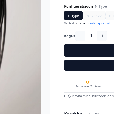
Konfiguratsioon
N Type
N Type
N Type v2
N 
Valitud:
N Type
·
Vaata täpsemalt ↓
Kogus
1
Tarne kuni 7 päeva
Teavita mind, kui toode on 
Kirjeldus