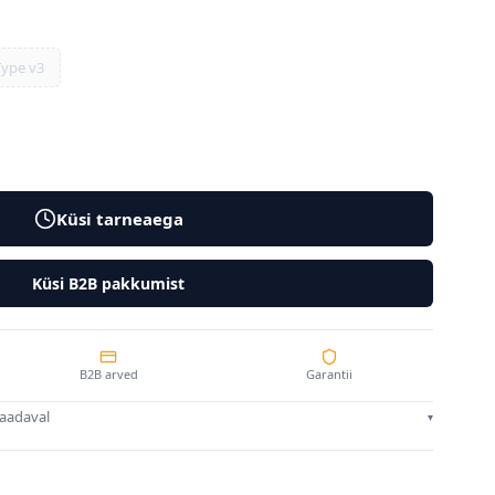
Type v3
Küsi tarneaega
Küsi B2B pakkumist
B2B arved
Garantii
saadaval
▾