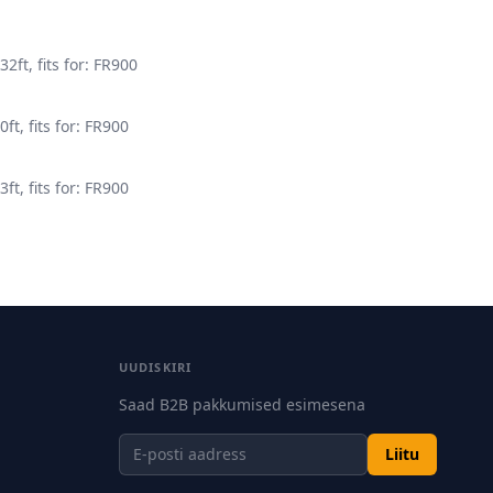
ft, fits for: FR900
t, fits for: FR900
t, fits for: FR900
UUDISKIRI
Saad B2B pakkumised esimesena
Liitu