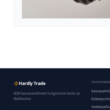
TOOTEKATA
Hardly Trade
Kassasahtl
B2B kassaseadmete hulgimüük Eestis ja
Baltikumis
Etiketiprint
Vöötkoodil