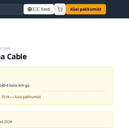
🇪🇪
Eesti
Küsi pakkumist
N Type
na Cable
,40
€ koos km-ga
 10 tk — küsi pakkumist
ust 2026