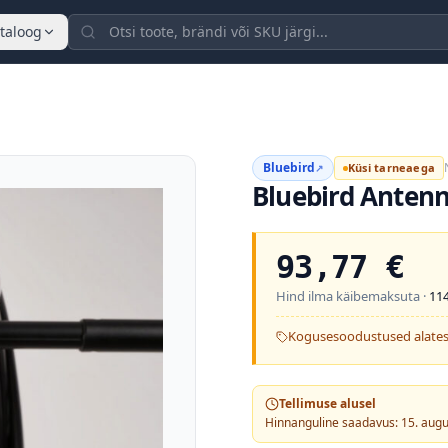
taloog
Bluebird
Küsi tarneaega
↗
Bluebird Anten
93,77
€
Hind ilma käibemaksuta ·
114
Kogusesoodustused alates
Tellimuse alusel
Hinnanguline saadavus: 15. aug