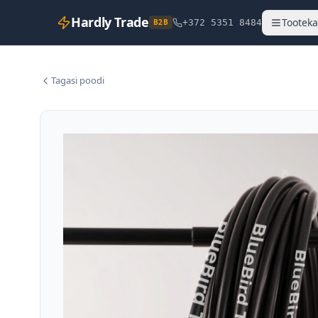
Hardly Trade
Tooteka
B2B
+372 5351 8484
Tagasi poodi