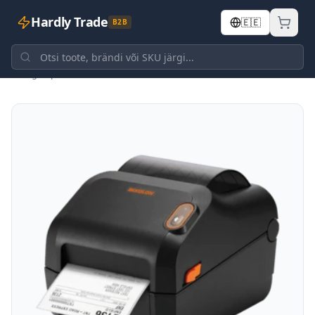
Hardly Trade
🇪🇪
B2B
Tagasi poodi