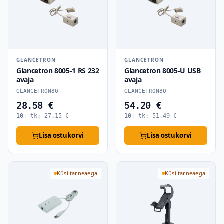
GLANCETRON
GLANCETRON
Glancetron 8005-1 RS 232
Glancetron 8005-U USB
avaja
avaja
GLANCETRON80
GLANCETRON80
28.58 €
54.20 €
10+ tk:
27.15
€
10+ tk:
51.49
€
Lisa ostukorvi
Lisa ostukorvi
Küsi tarneaega
Küsi tarneaega