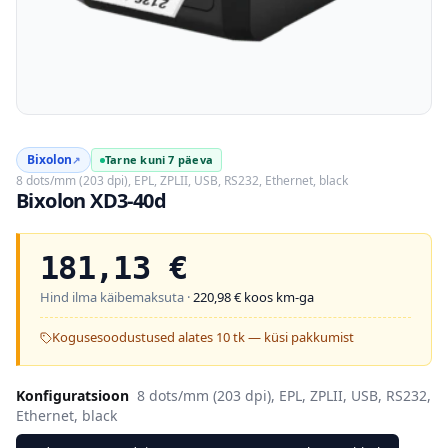
Bixolon
Tarne kuni 7 päeva
↗
8 dots/mm (203 dpi), EPL, ZPLII, USB, RS232, Ethernet, black
Bixolon XD3-40d
181,13
€
Hind ilma käibemaksuta ·
220,98
€ koos km-ga
Kogusesoodustused alates 10 tk — küsi pakkumist
Konfiguratsioon
8 dots/mm (203 dpi), EPL, ZPLII, USB, RS232,
Ethernet, black