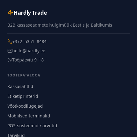
Hardly Trade
B2B kassaseadmete hulgimüük Eestis ja Baltikumis
+372 5351 8484
hello@hardly.ee
Tööpäeviti 9–18
TOOTEKATALOOG
Kassasahtlid
Etiketiprinterid
Vöötkoodilugejad
Mobiilsed terminalid
POS-süsteemid / arvutid
Tarvikud