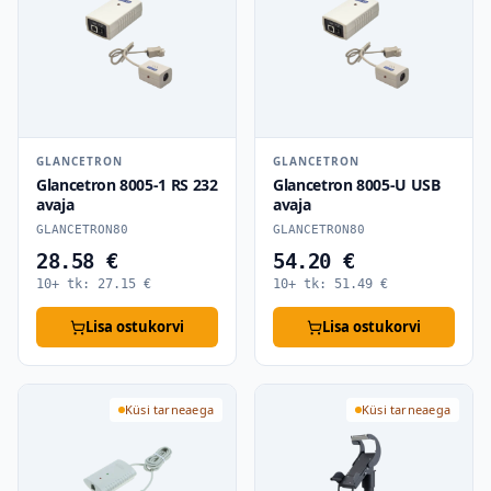
GLANCETRON
GLANCETRON
Glancetron 8005-1 RS 232
Glancetron 8005-U USB
avaja
avaja
GLANCETRON80
GLANCETRON80
28.58 €
54.20 €
10+ tk:
27.15
€
10+ tk:
51.49
€
Lisa ostukorvi
Lisa ostukorvi
Küsi tarneaega
Küsi tarneaega