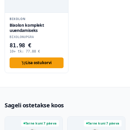
BIXOLON
Bixolon komplekt
uuendamiseks
BIXOLONUPGRA
81.98 €
10+ tk:
77.88
€
Lisa ostukorvi
Sageli ostetakse koos
Tarne kuni 7 päeva
Tarne kuni 7 päeva