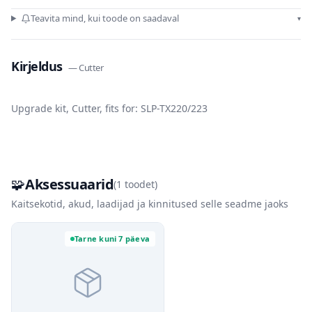
Teavita mind, kui toode on saadaval
▾
Kirjeldus
—
Cutter
Upgrade kit, Cutter, fits for: SLP-TX220/223
🧩
Aksessuaarid
(
1
toodet)
Kaitsekotid, akud, laadijad ja kinnitused selle seadme jaoks
Tarne kuni 7 päeva