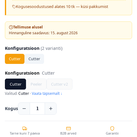
Kogusesoodustused alates 10 tk — küsi pakkumist
Tellimuse alusel
Hinnanguline saadavus: 15. august 2026
Konfiguratsioon
(
2
varianti)
Cutter
Cutter
Konfiguratsioon
Cutter
Cutter
Peeler
Cutter v2
Valitud:
Cutter
·
Vaata täpsemalt ↓
Kogus
1
Tarne kuni 7 päeva
B2B arved
Garantii