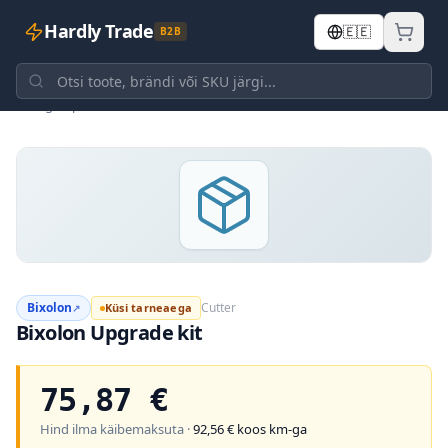
Hardly Trade
🇪🇪
B2B
Tagasi poodi
Bixolon
Cutter
Küsi tarneaega
↗
Bixolon Upgrade kit
75,87
€
Hind ilma käibemaksuta ·
92,56
€ koos km-ga