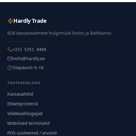
Hardly Trade
B2B kassaseadmete hulgimüük Eestis ja Baltikumis
+372 5351 8484
hello@hardly.ee
Tööpäeviti 9–18
TOOTEKATALOOG
Kassasahtlid
Etiketiprinterid
Vöötkoodilugejad
Mobiilsed terminalid
POS-süsteemid / arvutid