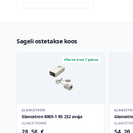
Sageli ostetakse koos
Tarne kuni 7 päeva
GLANCETRON
GLANCET
Glancetron 8005-1 RS 232 avaja
Glancetr
GLANCETRON80
GLANCETRO
28.58 €
54.20