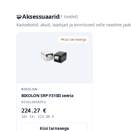
🧩
Aksessuaarid
(
1
toodet)
Kaitsekotid, akud, laadijad ja kinnitused selle seadme jaok
Küsi tarneaega
BIXOLON
BIXOLON SRP-F310II seeria
BIXOLONSRPF3
224.27 €
10+ tk:
213.06
€
Küsi tarneaega