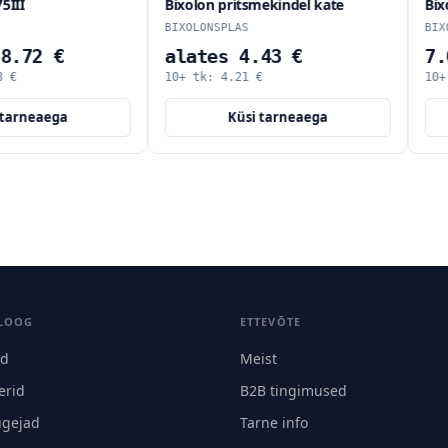
I
Bixolon pritsmekindel kate
Bixolo
BIXOLONSPLAS
BIXOLO
.72 €
alates 4.43 €
7.08
10+ tk:
4.21
€
10+ t
rneaega
Küsi tarneaega
LOOG
ETTEVÕTE
id
Meist
erid
B2B tingimused
ugejad
Tarne info