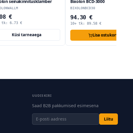
n seinakinnitusklamber
Bixolon BCD-3000
NWALLM
BIXOLONBCD30
 €
94.30 €
k:
6.73
€
10+ tk:
89.58
€
Küsi tarneaega
Lisa ostukorvi
UUDISKIRI
Saad B2B pakkumised esimesena
Liitu