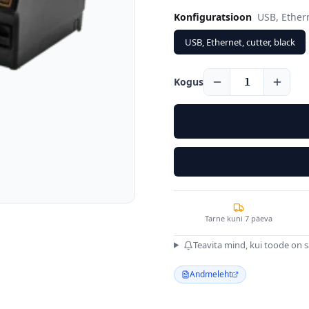
Konfiguratsioon
USB, Ethern
USB, Ethernet, cutter, black
Kogus
1
Tarne kuni 7 päeva
Teavita mind, kui toode on 
Andmeleht