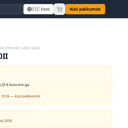
🇪🇪
Eesti
Küsi pakkumist
B, Ethernet, cutter, black
0II
,32
€ koos km-ga
 10 tk — küsi pakkumist
ust 2026