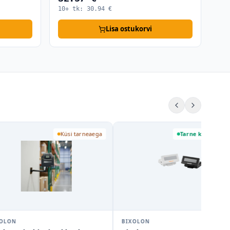
10+ tk:
30.94
€
Lisa ostukorvi
Küsi tarneaega
Tarne kuni 7 päeva
ON
BIXOLON