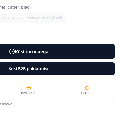
et, cutter, black
USB, RS232, Ethernet, cutter, black
Küsi tarneaega
Küsi B2B pakkumist
B2B arved
Garantii
saadaval
▾