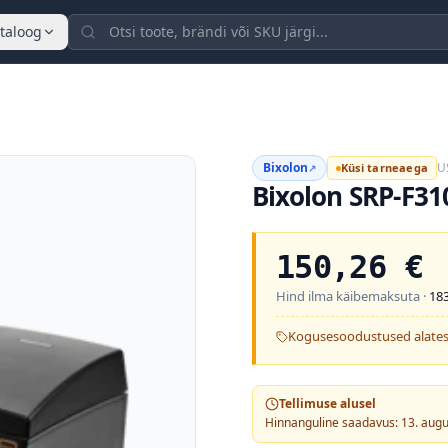
taloog
Bixolon
US
Küsi tarneaega
↗
Bixolon SRP-F31
150,26
€
Hind ilma käibemaksuta ·
183
Kogusesoodustused alates
Tellimuse alusel
Hinnanguline saadavus: 13. aug