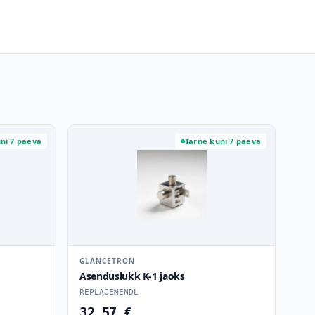
ni 7 päeva
Tarne kuni 7 päeva
GLANCETRON
Asenduslukk K-1 jaoks
REPLACEMENDL
32.57 €