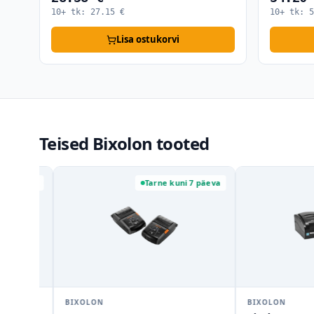
10+ tk:
27.15
€
10+ tk:
5
Lisa ostukorvi
Teised Bixolon tooted
 päeva
Tarne kuni 7 päeva
BIXOLON
BIXOLON