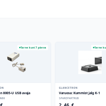
Tarne kuni 7 päeva
Tarne ku
RON
GLANCETRON
on 8005-U USB avaja
Varuosa: Kummist jalg K-1
N80
SPAREPARTRUB
 €
2.46 €