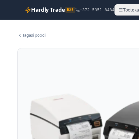
Hardly Trade
Tooteka
B2B
+372 5351 8484
Tagasi poodi