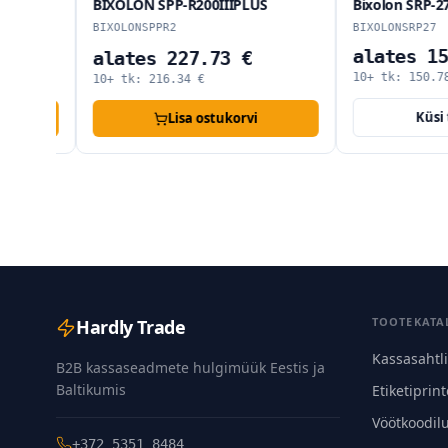
BIXOLON SPP-R200IIIPLUS
Bixolon SRP-275II
BIXOLONSPPR2
BIXOLONSRP27
alates 158
alates 227.73 €
10+ tk:
150.78
€
10+ tk:
216.34
€
Küsi ta
Lisa ostukorvi
TOOTEKATA
Hardly Trade
Kassasahtl
B2B kassaseadmete hulgimüük Eestis ja
Baltikumis
Etiketiprint
Vöötkoodil
+372 5351 8484