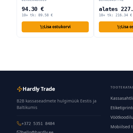
alat
alates 227.73 €
10+ tk
10+ tk:
216.34
€
tukorvi
Lisa ostukorvi
TOOTEKATA
Hardly Trade
Kassasahtl
B2B kassaseadmete hulgimüük Eestis ja
Baltikumis
Etiketiprint
Vöötkoodil
+372 5351 8484
Mobiilsed 
hello@hardly.ee