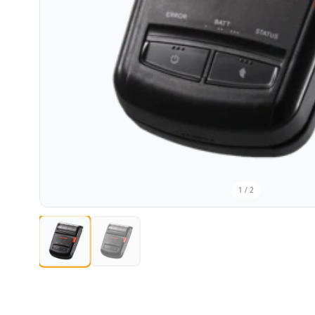
1
/
2