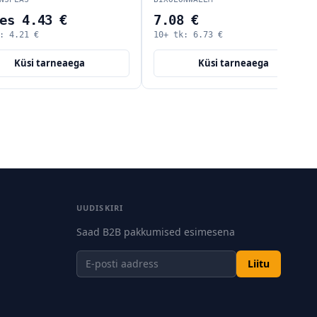
7.08 €
94.30 €
10+ tk:
6.73
€
10+ tk:
89.58
€
Küsi tarneaega
Lisa ostukorv
UUDISKIRI
Saad B2B pakkumised esimesena
Liitu