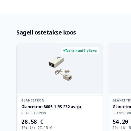
Sageli ostetakse koos
Tarne kuni 7 päeva
GLANCETRON
GLANCET
Glancetron 8005-1 RS 232 avaja
Glancetr
GLANCETRON80
GLANCETRO
28.58 €
54.20
10+ tk:
27.15
€
10+ tk:
5