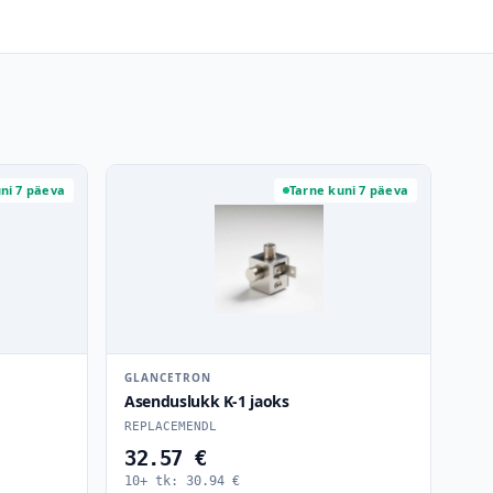
ni 7 päeva
Tarne kuni 7 päeva
GLANCETRON
Asenduslukk K-1 jaoks
REPLACEMENDL
32.57 €
10+ tk:
30.94
€