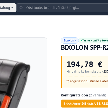
taloog
Bixolon
Tarne kuni 7 päev
↗
BIXOLON SPP-R
194,78
€
Hind ilma käibemaksuta ·
237
Kogusesoodustused alates
Konfiguratsioon
(
2
varianti)
8 dots/mm (203 dpi), USB, RS23