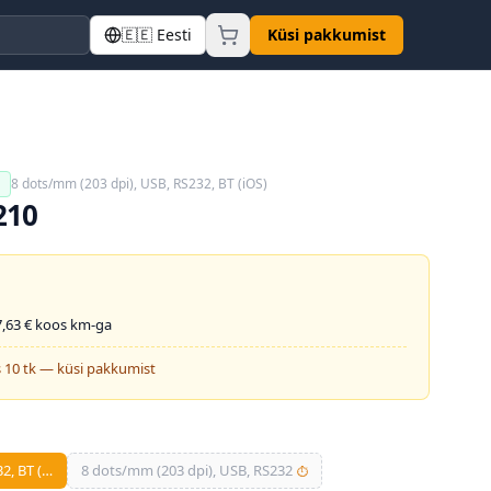
🇪🇪
Eesti
Küsi pakkumist
8 dots/mm (203 dpi), USB, RS232, BT (iOS)
a
210
,63
€ koos km-ga
 10 tk — küsi pakkumist
2, BT (…
8 dots/mm (203 dpi), USB, RS232
⏱