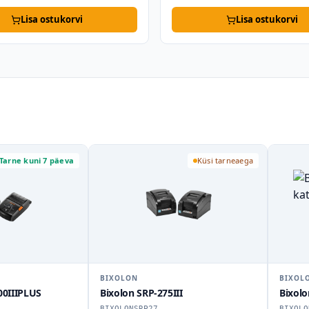
Lisa ostukorvi
Lisa ostukorvi
Küsi tarneaega
Küsi tarneaega
N
BIXOLON
 SRP-275III
Bixolon pritsmekindel kate
NSRP27
BIXOLONSPLAS