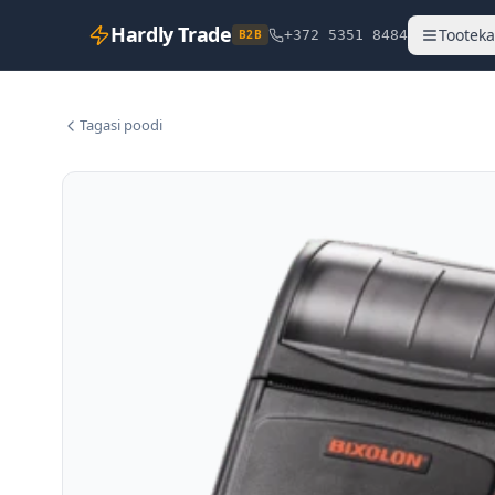
Hardly Trade
Tooteka
B2B
+372 5351 8484
Tagasi poodi