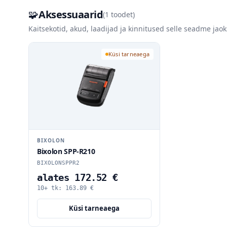
🧩
Aksessuaarid
(
1
toodet)
Kaitsekotid, akud, laadijad ja kinnitused selle seadme jaok
Küsi tarneaega
BIXOLON
Bixolon SPP-R210
BIXOLONSPPR2
alates 172.52 €
10+ tk:
163.89
€
Küsi tarneaega