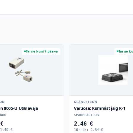
Tarne kuni 7 päeva
Tarne ku
RON
GLANCETRON
on 8005-U USB avaja
Varuosa: Kummist jalg K-1
N80
SPAREPARTRUB
 €
2.46 €
1.49
€
10+ tk:
2.34
€