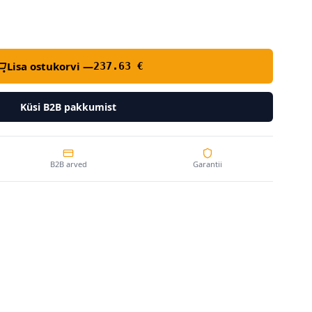
Lisa ostukorvi —
237.63
€
Küsi B2B pakkumist
B2B arved
Garantii