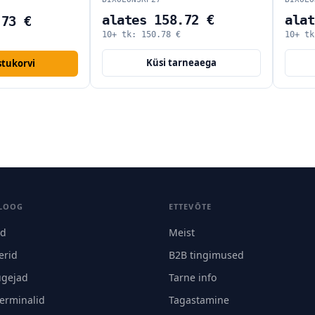
es 158.72 €
alates 4.43 €
:
150.78
€
10+ tk:
4.21
€
Küsi tarneaega
Küsi tarneaega
LOOG
ETTEVÕTE
id
Meist
erid
B2B tingimused
ugejad
Tarne info
terminalid
Tagastamine