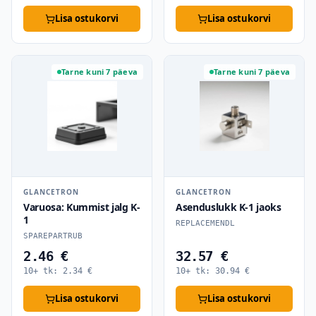
Lisa ostukorvi
Lisa ostukorvi
Tarne kuni 7 päeva
Tarne kuni 7 päeva
GLANCETRON
GLANCETRON
Varuosa: Kummist jalg K-
Asenduslukk K-1 jaoks
1
REPLACEMENDL
SPAREPARTRUB
2.46 €
32.57 €
10+ tk:
2.34
€
10+ tk:
30.94
€
Lisa ostukorvi
Lisa ostukorvi