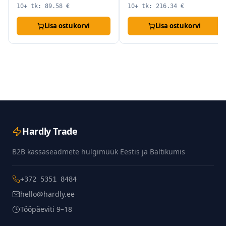
10+ tk:
89.58
€
10+ tk:
216.34
€
Lisa ostukorvi
Lisa ostukorvi
Hardly Trade
B2B kassaseadmete hulgimüük Eestis ja Baltikumis
+372 5351 8484
hello@hardly.ee
Tööpäeviti 9–18