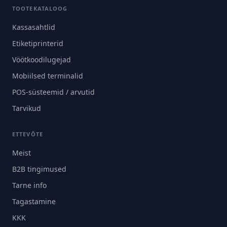
TOOTEKATALOOG
Kassasahtlid
Etiketiprinterid
Vöötkoodilugejad
Mobiilsed terminalid
POS-süsteemid / arvutid
Tarvikud
ETTEVÕTE
Meist
B2B tingimused
Tarne info
Tagastamine
KKK