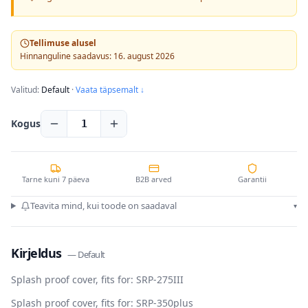
Tellimuse alusel
Hinnanguline saadavus: 16. august 2026
Valitud:
Default
·
Vaata täpsemalt ↓
Kogus
1
Tarne kuni 7 päeva
B2B arved
Garantii
Teavita mind, kui toode on saadaval
▾
Kirjeldus
—
Default
Splash proof cover, fits for: SRP-275III
Splash proof cover, fits for: SRP-350plus