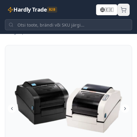
Hardly Trade
🇪🇪
B2B
Tagasi poodi