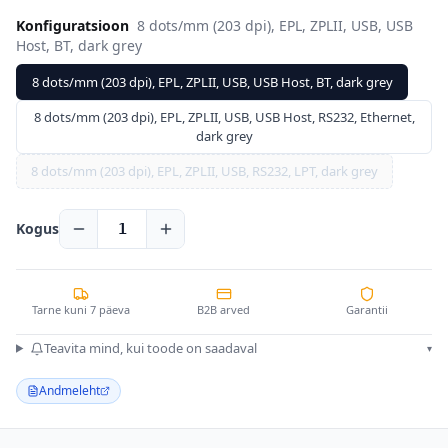
Konfiguratsioon
8 dots/mm (203 dpi), EPL, ZPLII, USB, USB
Host, BT, dark grey
8 dots/mm (203 dpi), EPL, ZPLII, USB, USB Host, BT, dark grey
8 dots/mm (203 dpi), EPL, ZPLII, USB, USB Host, RS232, Ethernet,
dark grey
8 dots/mm (203 dpi), EPL, ZPLII, USB, RS232, LPT, dark grey
Kogus
1
Tarne kuni 7 päeva
B2B arved
Garantii
Teavita mind, kui toode on saadaval
▾
Andmeleht