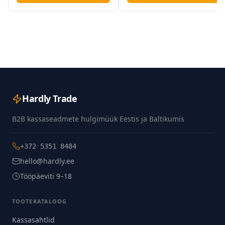
Hardly Trade
B2B kassaseadmete hulgimüük Eestis ja Baltikumis
+372 5351 8484
hello@hardly.ee
Tööpäeviti 9–18
TOOTEKATALOOG
Kassasahtlid