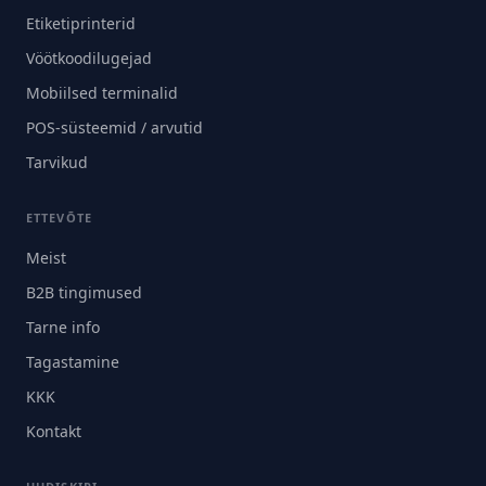
Etiketiprinterid
Vöötkoodilugejad
Mobiilsed terminalid
POS-süsteemid / arvutid
Tarvikud
ETTEVÕTE
Meist
B2B tingimused
Tarne info
Tagastamine
KKK
Kontakt