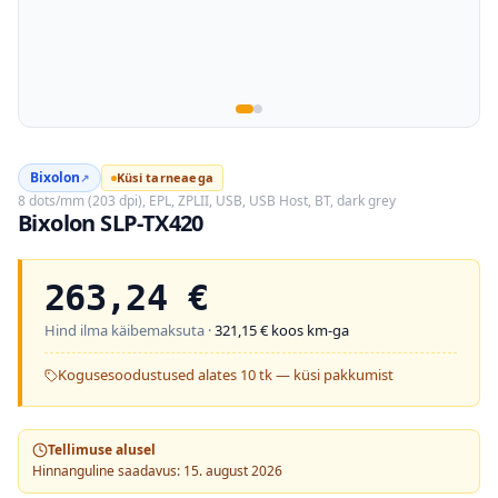
Bixolon
Küsi tarneaega
↗
8 dots/mm (203 dpi), EPL, ZPLII, USB, USB Host, BT, dark grey
Bixolon SLP-TX420
263,24
€
Hind ilma käibemaksuta ·
321,15
€ koos km-ga
Kogusesoodustused alates 10 tk — küsi pakkumist
Tellimuse alusel
Hinnanguline saadavus: 15. august 2026