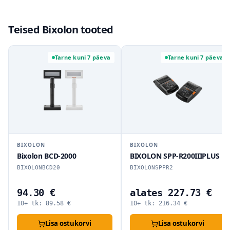
Teised Bixolon tooted
Tarne kuni 7 päeva
Tarne kuni 7 päeva
BIXOLON
BIXOLON
Bixolon BCD-2000
BIXOLON SPP-R200IIIPLUS
BIXOLONBCD20
BIXOLONSPPR2
94.30 €
alates 227.73 €
10+ tk:
89.58
€
10+ tk:
216.34
€
Lisa ostukorvi
Lisa ostukorvi