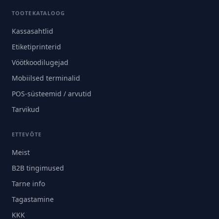
TOOTEKATALOOG
Kassasahtlid
Etiketiprinterid
Vöötkoodilugejad
Mobiilsed terminalid
POS-süsteemid / arvutid
Tarvikud
ETTEVÕTE
Meist
B2B tingimused
Tarne info
Tagastamine
KKK