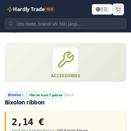
Hardly Trade
🇪🇪
B2B
Tagasi poodi
ACCESSORIES
Bixolon
black
Tarne kuni 7 päeva
↗
Bixolon ribbon
2,14
€
Hind ilma käibemaksuta ·
2,61
€ koos km-ga