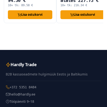
94.30 €
alates 227.73 €
10+ tk:
89.58
€
10+ tk:
216.34
€
Lisa ostukorvi
Lisa ostukorvi
Hardly Trade
B2B kassaseadmete hulgimüük Eestis ja Baltikumis
+372 5351 8484
hello@hardly.ee
Tööpäeviti 9–18