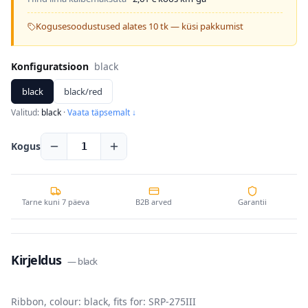
Kogusesoodustused alates 10 tk — küsi pakkumist
Konfiguratsioon
black
black
black/red
Valitud:
black
·
Vaata täpsemalt ↓
Kogus
1
Tarne kuni 7 päeva
B2B arved
Garantii
Kirjeldus
—
black
Ribbon, colour: black, fits for: SRP-275III