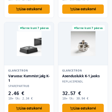
Lisa ostukorvi
Lisa ostukorvi
Tarne kuni 7 päeva
Tarne kuni 7 päeva
GLANCETRON
GLANCETRON
Varuosa: Kummist jalg K-
Asenduslukk K-1 jaoks
1
REPLACEMENDL
SPAREPARTRUB
2.46 €
32.57 €
10+ tk:
2.34
€
10+ tk:
30.94
€
Lisa ostukorvi
Lisa ostukorvi