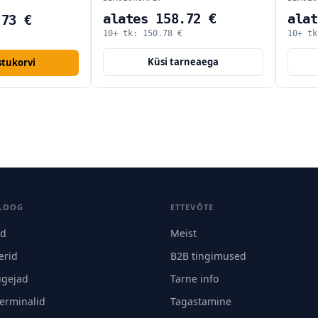
alates 158.72 €
alat
.73 €
10+ tk:
150.78
€
10+ t
Küsi tarneaega
stukorvi
LOOG
ETTEVÕTE
id
Meist
erid
B2B tingimused
ugejad
Tarne info
terminalid
Tagastamine