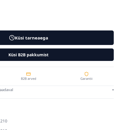
Küsi tarneaega
Küsi B2B pakkumist
B2B arved
Garantii
saadaval
▾
R210