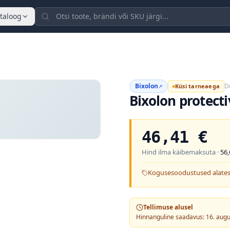
taloog
Bixolon
D
Küsi tarneaega
↗
Bixolon protecti
46,41
€
Hind ilma käibemaksuta ·
56,
Kogusesoodustused alates
Tellimuse alusel
Hinnanguline saadavus: 16. aug