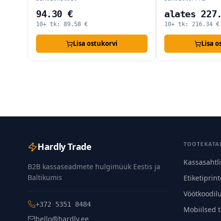
94.30 €
alates 227
10+ tk:
89.58
€
10+ tk:
216.34
€
Lisa ostukorvi
Lisa o
TOOTEKATA
Hardly Trade
Kassasahtl
B2B kassaseadmete hulgimüük Eestis ja
Baltikumis
Etiketiprint
Vöötkoodil
+372 5351 8484
Mobiilsed 
hello@hardly.ee