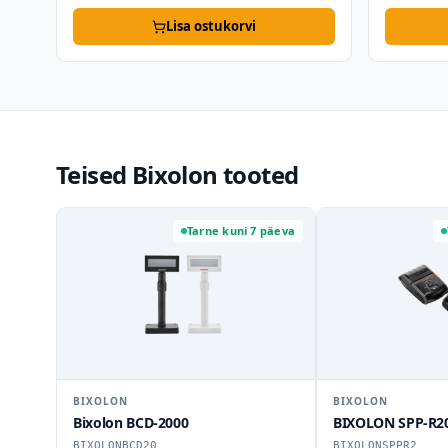
Lisa ostukorvi
Teised Bixolon tooted
Tarne kuni 7 päeva
BIXOLON
BIXOLON
Bixolon BCD-2000
BIXOLON SPP-R20
BIXOLONBCD20
BIXOLONSPPR2