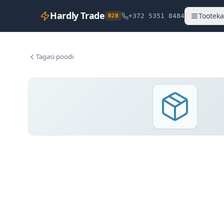
Hardly Trade
Tooteka
B2B
+372 5351 8484
Tagasi poodi