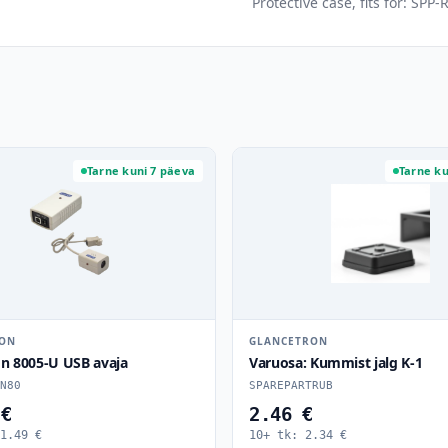
Protective case, fits for: SPP-
Tarne kuni 7 päeva
Tarne ku
RON
GLANCETRON
on 8005-U USB avaja
Varuosa: Kummist jalg K-1
N80
SPAREPARTRUB
 €
2.46 €
1.49
€
10+ tk:
2.34
€