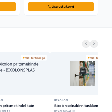
Lisa ostukorvi
Küsi tarneaega
Küsi tarneaega
ON
BIXOLON
n pritsmekindel kate
Bixolon seinakinnitusklamber
NSPLAS
BIXOLONWALLM