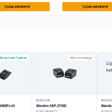
Lisa ostukorvi
Lisa ostukorvi
Tarne kuni 7 päeva
Küsi tarneaega
BIXOLON
BIXOL
0IIIPLUS
Bixolon SRP-275III
Bixolo
BIXOLONSRP27
BIXOLO