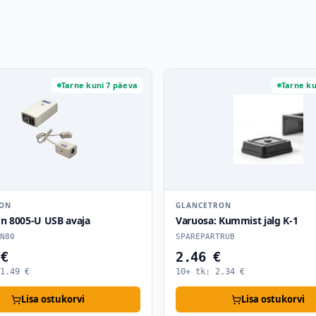
Tarne kuni 7 päeva
Tarne ku
RON
GLANCETRON
on 8005-U USB avaja
Varuosa: Kummist jalg K-1
N80
SPAREPARTRUB
 €
2.46 €
1.49
€
10+ tk:
2.34
€
Lisa ostukorvi
Lisa ostukorvi