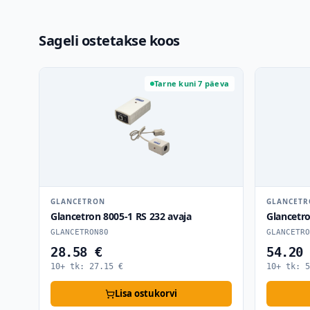
Sageli ostetakse koos
Tarne kuni 7 päeva
GLANCETRON
GLANCET
Glancetron 8005-1 RS 232 avaja
Glancetr
GLANCETRON80
GLANCETRO
28.58 €
54.20
10+ tk:
27.15
€
10+ tk:
5
Lisa ostukorvi