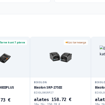
Tarne kuni 7 päeva
Küsi tarneaega
BIXOLON
BIXOL
0IIIPLUS
Bixolon SRP-275III
Bixolo
BIXOLONSRP27
BIXOLO
alates 158.72 €
alat
.73 €
10+ tk:
150.78
€
10+ t