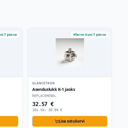
ni 7 päeva
Tarne kuni 7 päeva
GLANCETRON
Asenduslukk K-1 jaoks
REPLACEMENDL
32.57 €
10+ tk:
30.94
€
Lisa ostukorvi