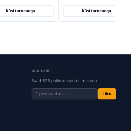
Küsi tarneaega
Küsi tarneaega
UUDISKIRI
Saad B2B pakkumised esimesena
Liitu