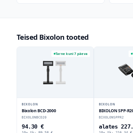
Teised Bixolon tooted
Tarne kuni 7 päeva
BIXOLON
BIXOLON
Bixolon BCD-2000
BIXOLON SPP-R20
BIXOLONBCD20
BIXOLONSPPR2
94.30 €
alates 227
10+ tk:
89.58
€
10+ tk:
216.34
€