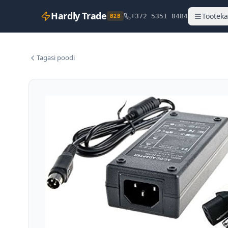
Hardly Trade
Tooteka
B2B
+372 5351 8484
Tagasi poodi