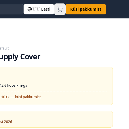
🇪🇪
Eesti
Küsi pakkumist
efault
upply Cover
42
€ koos km-ga
 10 tk — küsi pakkumist
ust 2026