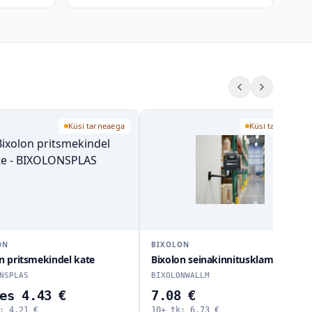
Küsi tarneaega
Küsi tarneaega
ON
BIXOLON
n pritsmekindel kate
Bixolon seinakinnitusklamber
NSPLAS
BIXOLONWALLM
es 4.43 €
7.08 €
k:
4.21
€
10+ tk:
6.73
€