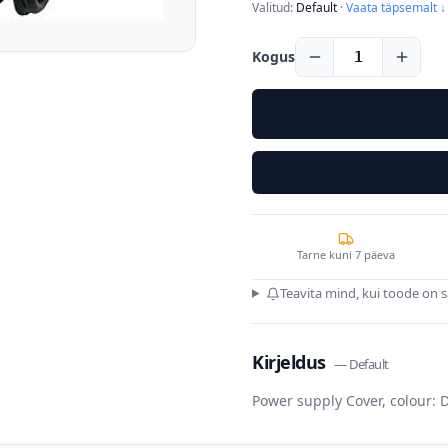
Valitud:
Default
·
Vaata täpsemalt ↓
Kogus
1
Tarne kuni 7 päeva
Teavita mind, kui toode on 
Kirjeldus
—
Default
Power supply Cover, colour: D