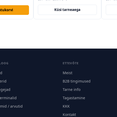
Küsi tarneaega
stukorvi
LOOG
ETTEVÕTE
id
Meist
erid
B2B tingimused
ugejad
Tarne info
terminalid
Tagastamine
mid / arvutid
KKK
Kontakt