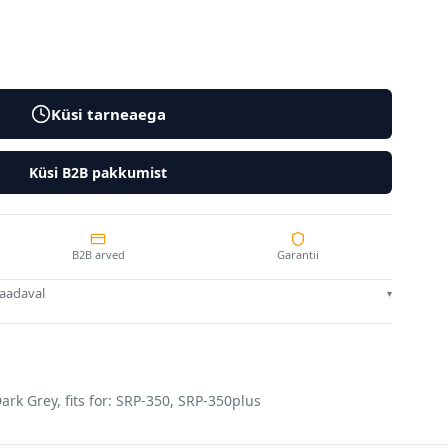
Küsi tarneaega
Küsi B2B pakkumist
B2B arved
Garantii
saadaval
▾
ark Grey, fits for: SRP-350, SRP-350plus