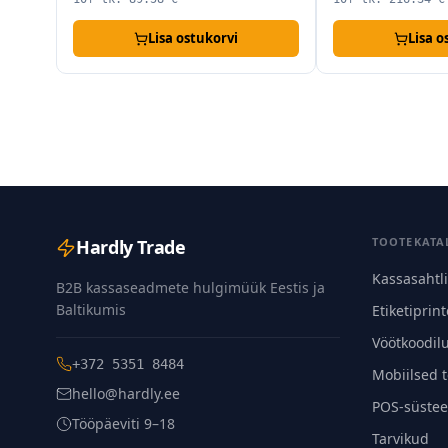
Lisa ostukorvi
Lisa o
TOOTEKATA
Hardly Trade
Kassasahtl
B2B kassaseadmete hulgimüük Eestis ja
Baltikumis
Etiketiprint
Vöötkoodil
+372 5351 8484
Mobiilsed 
hello@hardly.ee
POS-süstee
Tööpäeviti 9–18
Tarvikud