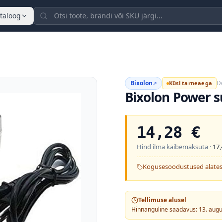
taloog
Bixolon
D
Küsi tarneaega
↗
Bixolon Power s
14,28
€
Hind ilma käibemaksuta ·
17,
Kogusesoodustused alates
Tellimuse alusel
Hinnanguline saadavus: 13. aug