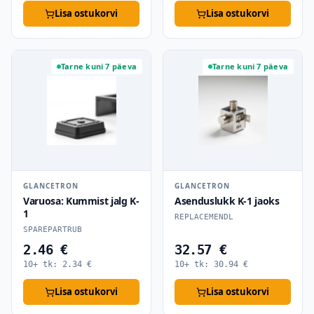
Lisa ostukorvi
Lisa ostukorvi
Tarne kuni 7 päeva
Tarne kuni 7 päeva
GLANCETRON
GLANCETRON
Varuosa: Kummist jalg K-
Asenduslukk K-1 jaoks
1
REPLACEMENDL
SPAREPARTRUB
2.46 €
32.57 €
10+ tk:
2.34
€
10+ tk:
30.94
€
Lisa ostukorvi
Lisa ostukorvi