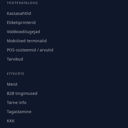
TOOTEKATALOOG
Kassasahtlid
Etiketiprinterid
Vöötkoodilugejad
Mobiilsed terminalid
POS-süsteemid / arvutid
Tarvikud
ETTEVÕTE
Meist
B2B tingimused
Tarne info
Tagastamine
KKK