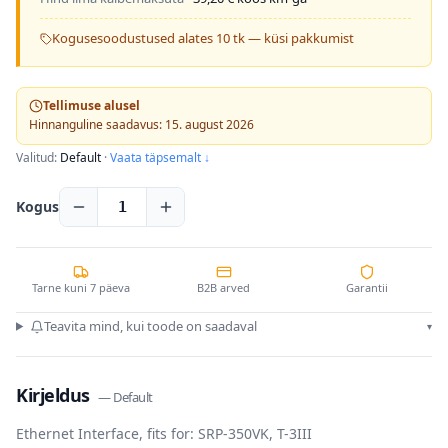
Kogusesoodustused alates 10 tk — küsi pakkumist
Tellimuse alusel
Hinnanguline saadavus: 15. august 2026
Valitud:
Default
·
Vaata täpsemalt ↓
Kogus
1
Tarne kuni 7 päeva
B2B arved
Garantii
Teavita mind, kui toode on saadaval
▾
Kirjeldus
—
Default
Ethernet Interface, fits for: SRP-350VK, T-3III