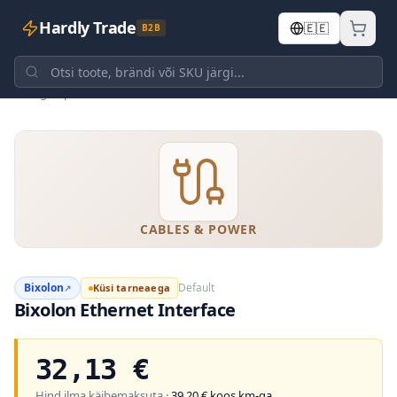
Hardly Trade
🇪🇪
B2B
Tagasi poodi
CABLES & POWER
Bixolon
Default
Küsi tarneaega
↗
Bixolon Ethernet Interface
32,13
€
Hind ilma käibemaksuta ·
39,20
€ koos km-ga