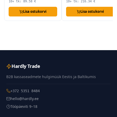
10+ tk:
89.58
€
10+ tk:
216.34
€
Lisa ostukorvi
Lisa ostukorvi
Hardly Trade
B2B kassaseadmete hulgimüük Eestis ja Baltikumis
+372 5351 8484
hello@hardly.ee
Tööpäeviti 9–18