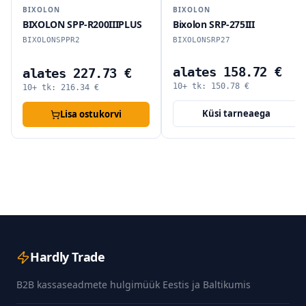
BIXOLON
BIXOLON
BIXOLON SPP-R200IIIPLUS
Bixolon SRP-275III
BIXOLONSPPR2
BIXOLONSRP27
alates 158.72 €
alates 227.73 €
10+ tk:
150.78
€
10+ tk:
216.34
€
Küsi tarneaega
Lisa ostukorvi
Hardly Trade
B2B kassaseadmete hulgimüük Eestis ja Baltikumis