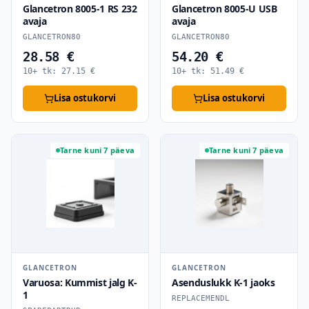
Glancetron 8005-1 RS 232
Glancetron 8005-U USB
avaja
avaja
GLANCETRON80
GLANCETRON80
28.58 €
54.20 €
10+ tk:
27.15
€
10+ tk:
51.49
€
Lisa ostukorvi
Lisa ostukorvi
Tarne kuni 7 päeva
Tarne kuni 7 päeva
GLANCETRON
GLANCETRON
Varuosa: Kummist jalg K-
Asenduslukk K-1 jaoks
1
REPLACEMENDL