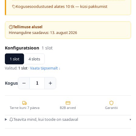
Kogusesoodustused alates 10 tk — küsi pakkumist
Tellimuse alusel
Hinnanguline saadavus: 13. august 2026
Konfiguratsioon
1 slot
1 slot
4 slots
Valitud:
1 slot
·
Vaata täpsemalt ↓
Kogus
1
Tarne kuni 7 päeva
B2B arved
Garantii
Teavita mind, kui toode on saadaval
▾