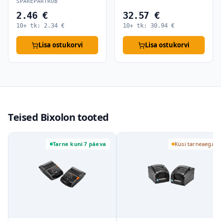
SPAREPARTRUB
2.46 €
32.57 €
10+ tk:
2.34
€
10+ tk:
30.94
€
Lisa ostukorvi
Lisa ostukorvi
Teised Bixolon tooted
Tarne kuni 7 päeva
Küsi tarneaega