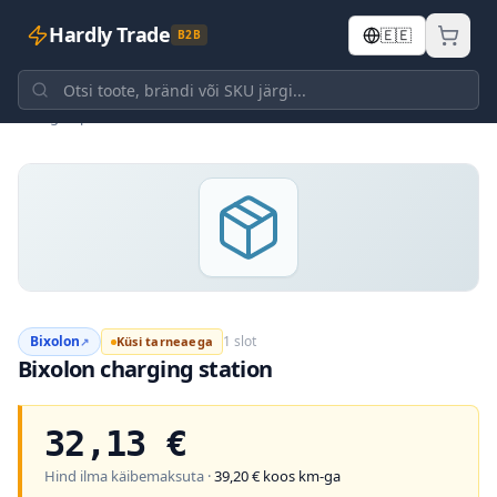
Hardly Trade
🇪🇪
B2B
Tagasi poodi
Bixolon
1 slot
Küsi tarneaega
↗
Bixolon charging station
32,13
€
Hind ilma käibemaksuta ·
39,20
€ koos km-ga