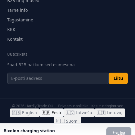
B2B tingimused
Tarne info
Tagastamine
KKK
Kontakt
UUDISKIRI
Saad B2B pakkumised esimesena
Liitu
©
2026
Hardly Trade OÜ |
Privaatsuspoliitika
·
Kasutustingimused
🇬🇧
English
🇪🇪
Eesti
🇱🇻
Latviešu
🇱🇹
Lietuvių
🇫🇮
Suomi
Bixolon charging station
Lisa