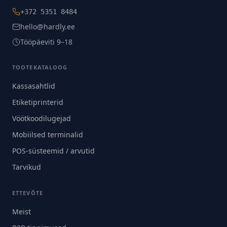
+372 5351 8484
hello@hardly.ee
Tööpäeviti 9–18
TOOTEKATALOOG
Kassasahtlid
Etiketiprinterid
Vöötkoodilugejad
Mobiilsed terminalid
POS-süsteemid / arvutid
Tarvikud
ETTEVÕTE
Meist