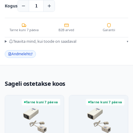
Kogus
1
Tarne kuni 7 päeva
B2B arved
Garantii
Teavita mind, kui toode on saadaval
▾
Andmeleht
Sageli ostetakse koos
Tarne kuni 7 päeva
Tarne kuni 7 päeva