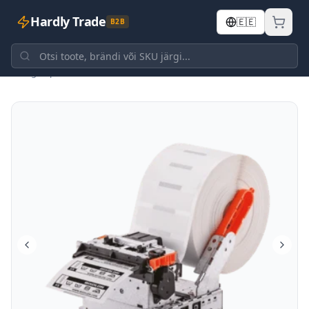
Hardly Trade
🇪🇪
B2B
Tagasi poodi