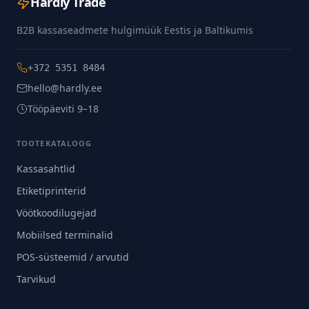
Hardly Trade
B2B kassaseadmete hulgimüük Eestis ja Baltikumis
+372 5351 8484
hello@hardly.ee
Tööpäeviti 9–18
TOOTEKATALOOG
Kassasahtlid
Etiketiprinterid
Vöötkoodilugejad
Mobiilsed terminalid
POS-süsteemid / arvutid
Tarvikud