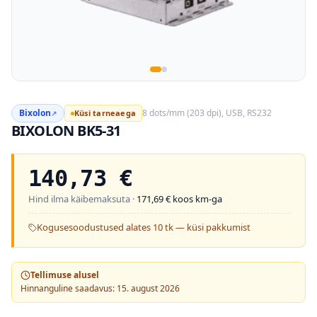
Bixolon
8 dots/mm (203 dpi), USB, RS232
Küsi tarneaega
↗
BIXOLON BK5-31
140,73
€
Hind ilma käibemaksuta ·
171,69
€ koos km-ga
Kogusesoodustused alates 10 tk — küsi pakkumist
Tellimuse alusel
Hinnanguline saadavus: 15. august 2026