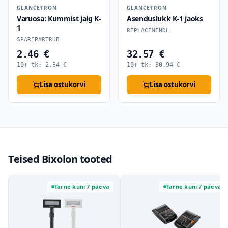
GLANCETRON
GLANCETRON
Varuosa: Kummist jalg K-
Asenduslukk K-1 jaoks
1
REPLACEMENDL
SPAREPARTRUB
2.46 €
32.57 €
10+ tk:
2.34
€
10+ tk:
30.94
€
Lisa ostukorvi
Lisa ostukorvi
Teised Bixolon tooted
Tarne kuni 7 päeva
Tarne kuni 7 päeva