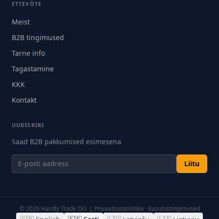
ETTEVÕTE
Meist
B2B tingimused
Tarne info
Tagastamine
KKK
Kontakt
UUDISKIRI
Saad B2B pakkumised esimesena
Liitu
©
2026
Hardly Trade OÜ |
Privaatsuspoliitika
·
Kasutustingimused