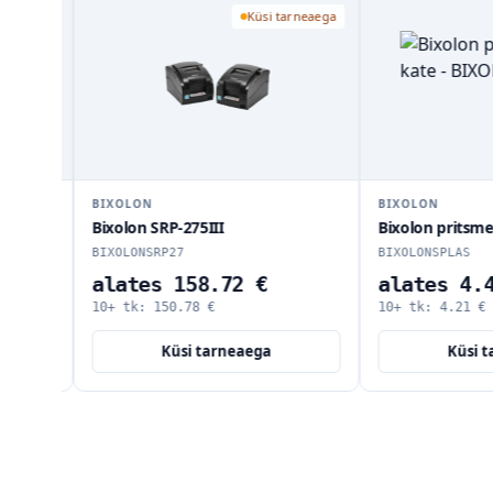
 päeva
Küsi tarneaega
BIXOLON
BIXOLON
Bixolon SRP-275III
Bixolon pritsmek
BIXOLONSRP27
BIXOLONSPLAS
alates 158.72 €
alates 4.4
10+ tk:
150.78
€
10+ tk:
4.21
€
Küsi tarneaega
Küsi ta