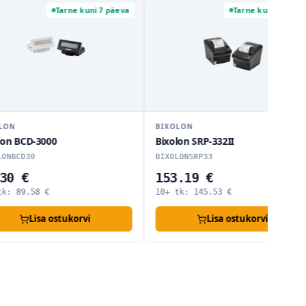
Tarne kuni 7 päeva
Tarne kuni 7 päeva
ON
BIXOLON
on BCD-3000
Bixolon SRP-332II
NBCD30
BIXOLONSRP33
0 €
153.19 €
k:
89.58
€
10+ tk:
145.53
€
Lisa ostukorvi
Lisa ostukorvi