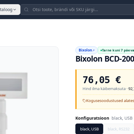
taloog
Bixolon
Tarne kuni 7 päev
↗
Bixolon BCD-20
76,05
€
Hind ilma käibemaksuta ·
92,
Kogusesoodustused alates
Konfiguratsioon
black, USB
black, USB
black, RS232