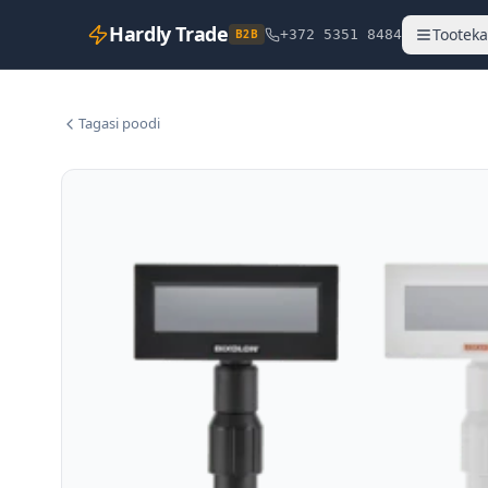
Hardly Trade
Tooteka
B2B
+372 5351 8484
Tagasi poodi