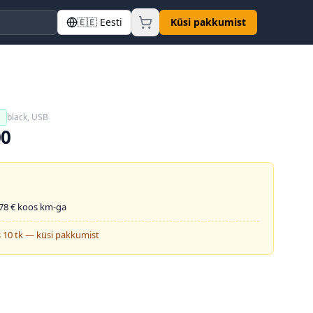
🇪🇪
Eesti
Küsi pakkumist
black, USB
a
00
78
€ koos km-ga
 10 tk — küsi pakkumist