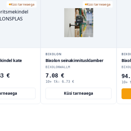
Küsi tarneaega
Küsi tarneaega
BIXOLON
BIXOL
indel kate
Bixolon seinakinnitusklamber
Bixol
BIXOLONWALLM
BIXOLO
3 €
7.08 €
94.3
10+ tk:
6.73
€
10+ t
rneaega
Küsi tarneaega