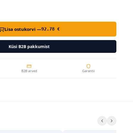
Lisa ostukorvi —
92.78
€
Küsi B2B pakkumist
B2B arved
Garantii