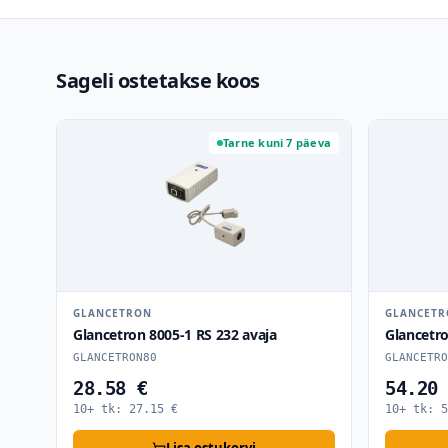
Sageli ostetakse koos
Tarne kuni 7 päeva
GLANCETRON
GLANCET
Glancetron 8005-1 RS 232 avaja
Glancetr
GLANCETRON80
GLANCETRO
28.58 €
54.20
10+ tk:
27.15
€
10+ tk:
5