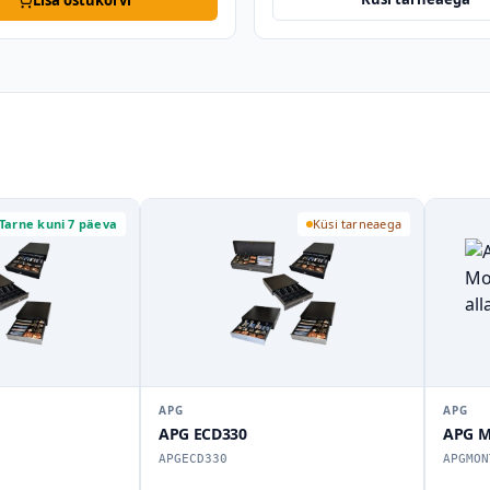
Lisa ostukorvi
Tarne kuni 7 päeva
Küsi tarneaega
APG
APG
APG ECD330
APG M
APGECD330
APGMON