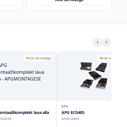
Küsi tarneaega
Küsi tarneaega
APG
ontaažikomplekt laua alla
APG ECD405
TAGESE
APGECD405