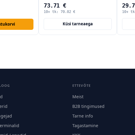
73.71 €
29.7
10+ tk:
70.02
€
10+ t
Küsi tarneaega
stukorvi
LOOG
ETTEVÕTE
id
Meist
erid
B2B tingimused
ugejad
Tarne info
terminalid
Tagastamine