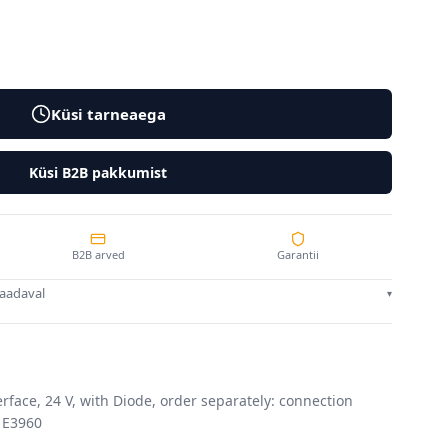
Küsi tarneaega
Küsi B2B pakkumist
B2B arved
Garantii
saadaval
▾
rface, 24 V, with Diode, order separately: connection
: E3960