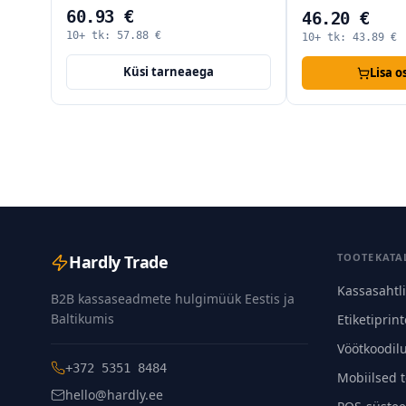
60.93 €
46.20 €
10+ tk:
57.88
€
10+ tk:
43.89
€
Küsi tarneaega
Lisa o
TOOTEKATA
Hardly Trade
Kassasahtl
B2B kassaseadmete hulgimüük Eestis ja
Baltikumis
Etiketiprint
Vöötkoodil
+372 5351 8484
Mobiilsed 
hello@hardly.ee