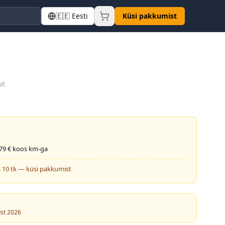
🇪🇪
Eesti
Küsi pakkumist
lt
79
€ koos km-ga
 10 tk — küsi pakkumist
ust 2026