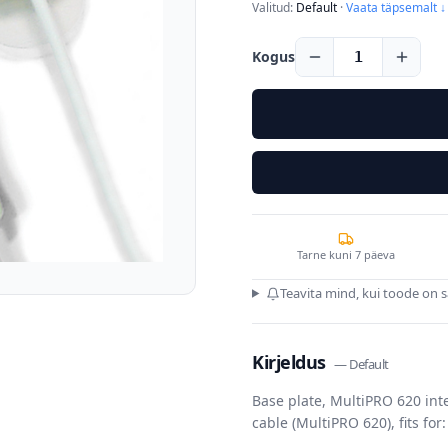
Valitud:
Default
·
Vaata täpsemalt ↓
Kogus
1
Tarne kuni 7 päeva
Teavita mind, kui toode on 
Kirjeldus
—
Default
Base plate, MultiPRO 620 inte
cable (MultiPRO 620), fits for