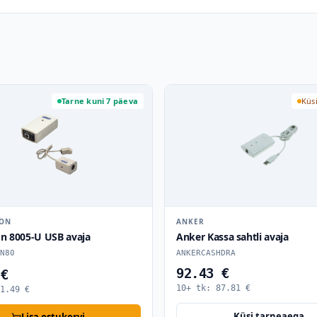
Tarne kuni 7 päeva
Küs
RON
ANKER
on 8005-U USB avaja
Anker Kassa sahtli avaja
N80
ANKERCASHDRA
92.43 €
 €
10+ tk:
87.81
€
1.49
€
Küsi tarneaega