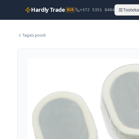
Hardly Trade
Tooteka
B2B
+372 5351 8484
Tagasi poodi