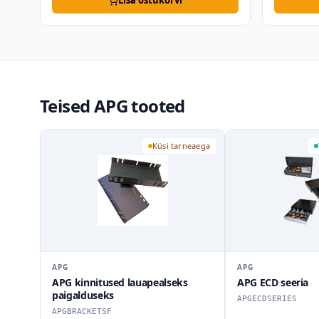
Lisa ostukorvi
Teised APG tooted
Küsi tarneaega
APG
APG
APG kinnitused lauapealseks
APG ECD seeria
paigalduseks
APGECDSERIES
APGBRACKETSF