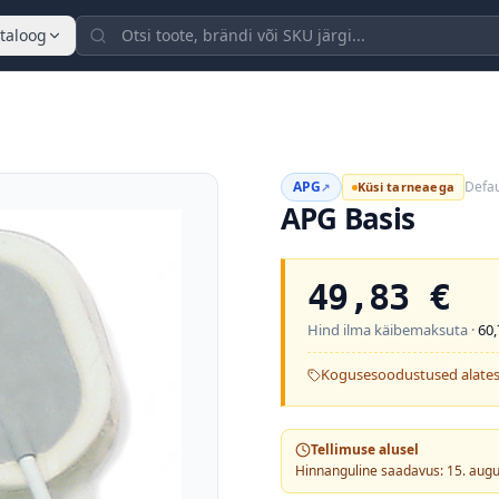
taloog
APG
Defau
Küsi tarneaega
↗
APG Basis
49,83
€
Hind ilma käibemaksuta ·
60,
Kogusesoodustused alates
Tellimuse alusel
Hinnanguline saadavus: 15. aug