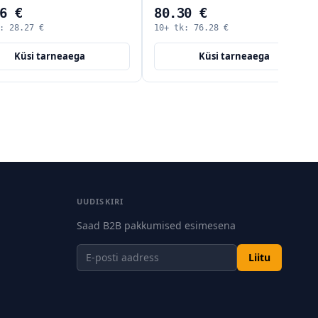
6 €
80.30 €
k:
28.27
€
10+ tk:
76.28
€
Küsi tarneaega
Küsi tarneaega
UUDISKIRI
Saad B2B pakkumised esimesena
Liitu