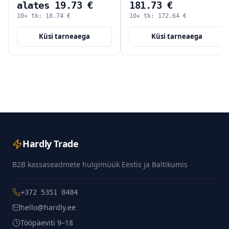
alates 19.73 €
181.73 €
10+ tk:
18.74
€
10+ tk:
172.64
€
Küsi tarneaega
Küsi tarneaega
Hardly Trade
B2B kassaseadmete hulgimüük Eestis ja Baltikumis
+372 5351 8484
hello@hardly.ee
Tööpäeviti 9–18