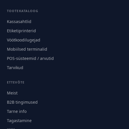
TOOTEKATALOOG
Kassasahtlid
Etiketiprinterid
Vöötkoodilugejad
Mobiilsed terminalid
POS-süsteemid / arvutid
Tarvikud
ETTEVÕTE
Meist
B2B tingimused
Tarne info
Tagastamine