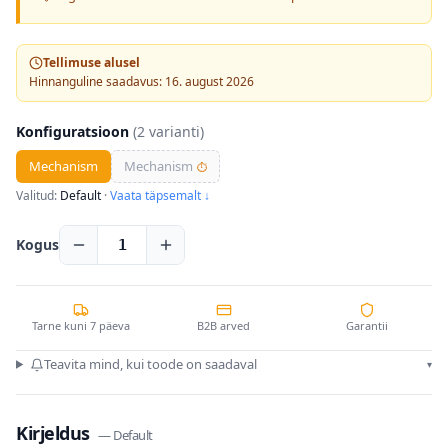
Tellimuse alusel
Hinnanguline saadavus: 16. august 2026
Konfiguratsioon
(
2
varianti)
Mechanism
Mechanism
⏱
Valitud:
Default
·
Vaata täpsemalt ↓
Kogus
1
Tarne kuni 7 päeva
B2B arved
Garantii
Teavita mind, kui toode on saadaval
▾
Kirjeldus
—
Default