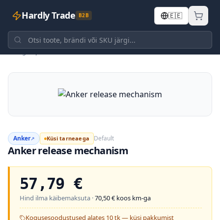
Hardly Trade
🇪🇪
B2B
Tagasi poodi
Anker
Default
Küsi tarneaega
↗
Anker release mechanism
57,79
€
Hind ilma käibemaksuta ·
70,50
€ koos km-ga
Kogusesoodustused alates 10 tk — küsi pakkumist