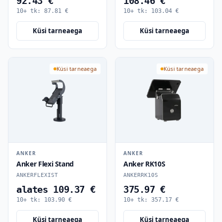
92.43 €
108.46 €
10+ tk:
87.81
€
10+ tk:
103.04
€
Küsi tarneaega
Küsi tarneaega
Küsi tarneaega
Küsi tarneaega
ANKER
ANKER
Anker Flexi Stand
Anker RK10S
ANKERFLEXIST
ANKERRK10S
alates 109.37 €
375.97 €
10+ tk:
103.90
€
10+ tk:
357.17
€
Küsi tarneaega
Küsi tarneaega