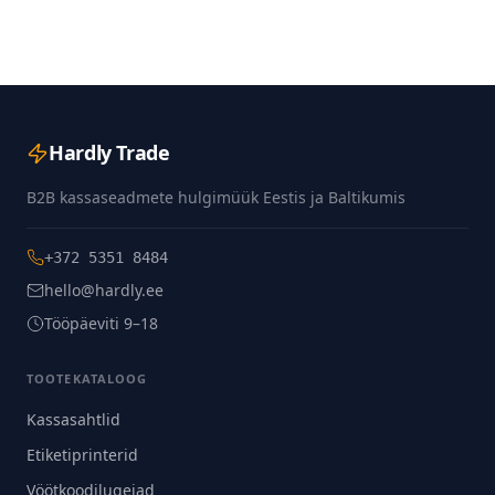
Hardly Trade
B2B kassaseadmete hulgimüük Eestis ja Baltikumis
+372 5351 8484
hello@hardly.ee
Tööpäeviti 9–18
TOOTEKATALOOG
Kassasahtlid
Etiketiprinterid
Vöötkoodilugejad