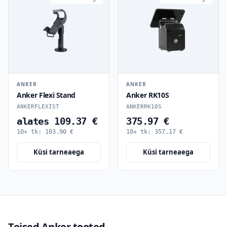
ANKER
ANKER
Anker Flexi Stand
Anker RK10S
ANKERFLEXIST
ANKERRK10S
alates 109.37 €
375.97 €
10+ tk:
103.90
€
10+ tk:
357.17
€
Küsi tarneaega
Küsi tarneaega
Teised Anker tooted