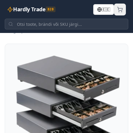
Hardly Trade
🇪🇪
B2B
Tagasi poodi