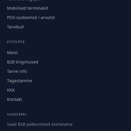
Mobiilsed terminalid
POS-süsteemid / arvutid
Tarvikud
ETTEVÕTE
Meist
B2B tingimused
Tarne info
Tagastamine
KKK
Kontakt
UUDISKIRI
Saad B2B pakkumised esimesena