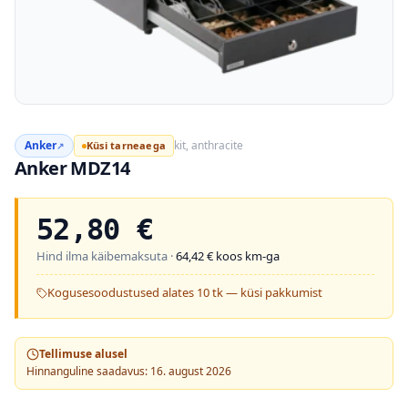
Anker
kit, anthracite
Küsi tarneaega
↗
Anker MDZ14
52,80
€
Hind ilma käibemaksuta ·
64,42
€ koos km-ga
Kogusesoodustused alates 10 tk — küsi pakkumist
Tellimuse alusel
Hinnanguline saadavus: 16. august 2026