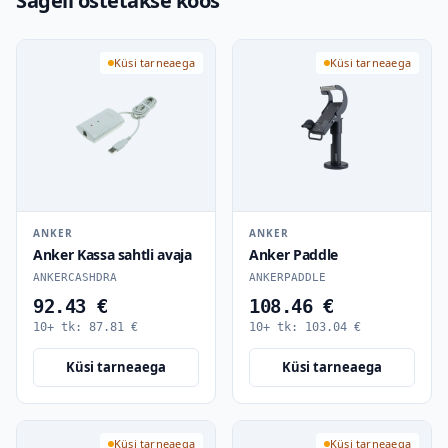
Sageli ostetakse koos
Küsi tarneaega
Küsi tarneaega
ANKER
ANKER
Anker Kassa sahtli avaja
Anker Paddle
ANKERCASHDRA
ANKERPADDLE
92.43 €
108.46 €
10+ tk:
87.81
€
10+ tk:
103.04
€
Küsi tarneaega
Küsi tarneaega
Küsi tarneaega
Küsi tarneaega