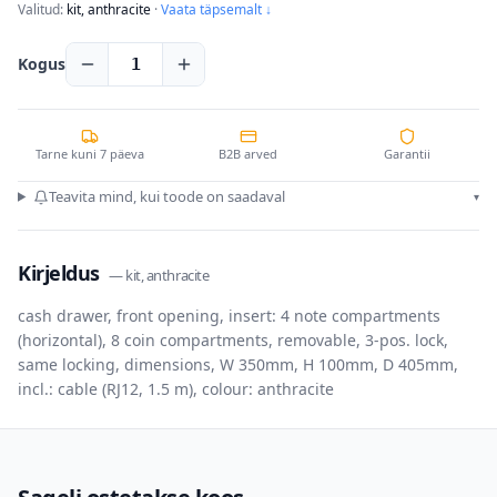
Valitud:
kit, anthracite
·
Vaata täpsemalt ↓
Kogus
1
Tarne kuni 7 päeva
B2B arved
Garantii
Teavita mind, kui toode on saadaval
▾
Kirjeldus
—
kit, anthracite
cash drawer, front opening, insert: 4 note compartments
(horizontal), 8 coin compartments, removable, 3-pos. lock,
same locking, dimensions, W 350mm, H 100mm, D 405mm,
incl.: cable (RJ12, 1.5 m), colour: anthracite