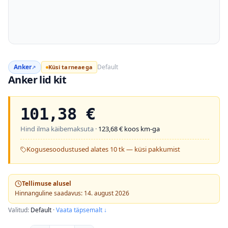
Anker
Default
Küsi tarneaega
↗
Anker lid kit
101,38
€
Hind ilma käibemaksuta ·
123,68
€ koos km-ga
Kogusesoodustused alates 10 tk — küsi pakkumist
Tellimuse alusel
Hinnanguline saadavus: 14. august 2026
Valitud:
Default
·
Vaata täpsemalt ↓