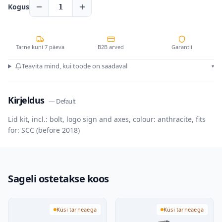
Kogus
1
Tarne kuni 7 päeva
B2B arved
Garantii
Teavita mind, kui toode on saadaval
▾
Kirjeldus
—
Default
Lid kit, incl.: bolt, logo sign and axes, colour: anthracite, fits
for: SCC (before 2018)
Sageli ostetakse koos
Küsi tarneaega
Küsi tarneaega