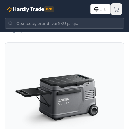
Hardly Trade
🇪🇪
B2B
Tagasi poodi