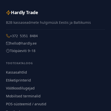
Hardly Trade
B2B kassaseadmete hulgimüük Eestis ja Baltikumis
+372 5351 8484
hello@hardly.ee
Tööpäeviti 9–18
TOOTEKATALOOG
Kassasahtlid
Etiketiprinterid
Vöötkoodilugejad
Mobiilsed terminalid
POS-süsteemid / arvutid