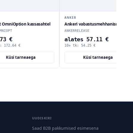
ANKER
 OmniOption kassasahtel
Ankeri vabastusmehhanism
MNIOPT
ANKERRELEASE
73 €
alates 57.11 €
k:
172.64
€
10+ tk:
54.25
€
Küsi tarneaega
Küsi tarneaega
UUDISKIRI
Saad B2B pakkumised esimesena