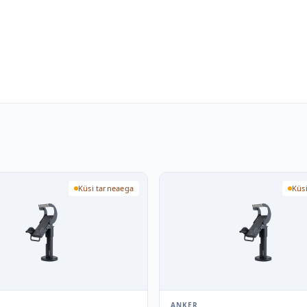
Küsi tarneaega
Küs
ANKER