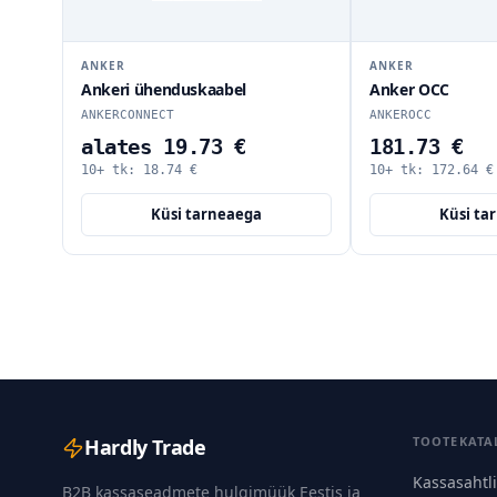
ANKER
ANKER
Ankeri ühenduskaabel
Anker OCC
ANKERCONNECT
ANKEROCC
alates 19.73 €
181.73 €
10+ tk:
18.74
€
10+ tk:
172.64
€
Küsi tarneaega
Küsi ta
TOOTEKATA
Hardly Trade
Kassasahtl
B2B kassaseadmete hulgimüük Eestis ja