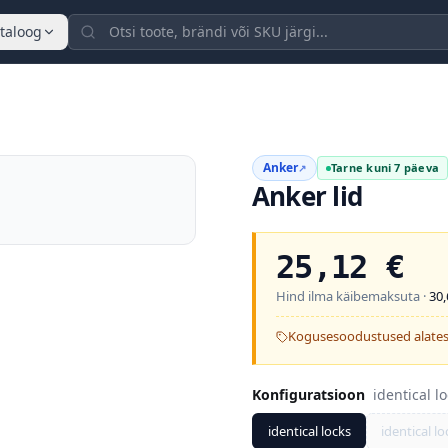
taloog
Anker
Tarne kuni 7 päeva
↗
Anker lid
25,12
€
Hind ilma käibemaksuta ·
30,
Kogusesoodustused alates
Konfiguratsioon
identical l
identical locks
identical lo