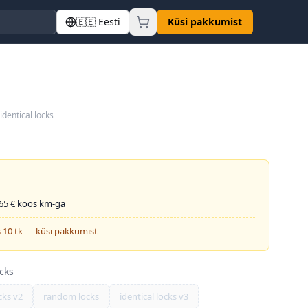
🇪🇪
Eesti
Küsi pakkumist
identical locks
65
€ koos km-ga
 10 tk — küsi pakkumist
ocks
cks v2
random locks
identical locks v3