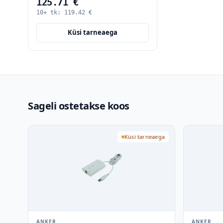
125.71 €
10+ tk:
119.42
€
Küsi tarneaega
Sageli ostetakse koos
Küsi tarneaega
ANKER
ANKER