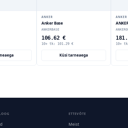
ANKER
ANKER
Anker Base
ANKER
ANKERBASE
ANKERO
106.62 €
181.
10+ tk:
101.29
€
10+ t
rneaega
Küsi tarneaega
LOOG
ETTEVÕTE
id
Meist