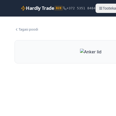
Hardly Trade
Tooteka
B2B
+372 5351 8484
Tagasi poodi