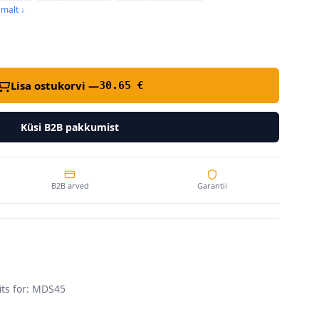
malt ↓
Lisa ostukorvi —
30.65
€
Küsi B2B pakkumist
B2B arved
Garantii
fits for: MDS45