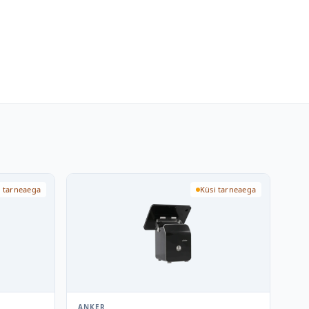
i tarneaega
Küsi tarneaega
ANKER