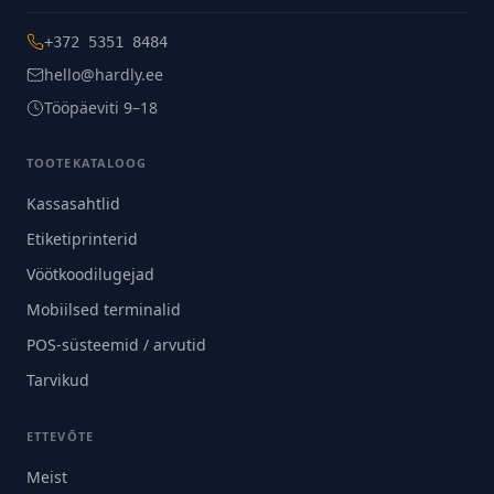
+372 5351 8484
hello@hardly.ee
Tööpäeviti 9–18
TOOTEKATALOOG
Kassasahtlid
Etiketiprinterid
Vöötkoodilugejad
Mobiilsed terminalid
POS-süsteemid / arvutid
Tarvikud
ETTEVÕTE
Meist