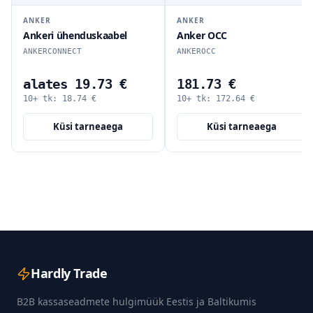
ANKER
ANKER
Ankeri ühenduskaabel
Anker OCC
ANKERCONNECT
ANKEROCC
alates 19.73 €
181.73 €
10+ tk:
18.74
€
10+ tk:
172.64
€
Küsi tarneaega
Küsi tarneaega
Hardly Trade
B2B kassaseadmete hulgimüük Eestis ja Baltikumis