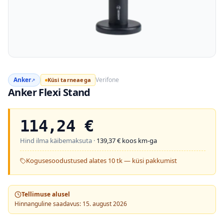
Anker
Verifone
Küsi tarneaega
↗
Anker Flexi Stand
114,24
€
Hind ilma käibemaksuta ·
139,37
€ koos km-ga
Kogusesoodustused alates 10 tk — küsi pakkumist
Tellimuse alusel
Hinnanguline saadavus: 15. august 2026