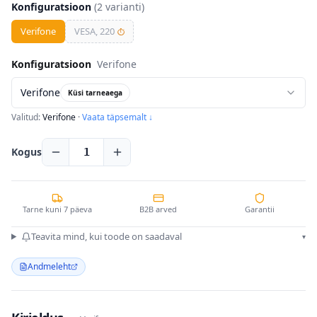
Konfiguratsioon
(
2
varianti)
Verifone
VESA, 220
⏱
Konfiguratsioon
Verifone
Verifone
Küsi tarneaega
Valitud:
Verifone
·
Vaata täpsemalt ↓
Kogus
1
Tarne kuni 7 päeva
B2B arved
Garantii
Teavita mind, kui toode on saadaval
▾
Andmeleht