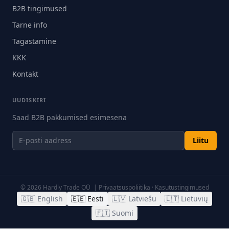
B2B tingimused
Tarne info
Tagastamine
KKK
Kontakt
UUDISKIRI
Saad B2B pakkumised esimesena
Liitu
©
2026
Hardly Trade OÜ |
Privaatsuspoliitika
·
Kasutustingimused
🇬🇧
English
🇪🇪
Eesti
🇱🇻
Latviešu
🇱🇹
Lietuvių
🇫🇮
Suomi