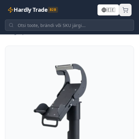
Hardly Trade
🇪🇪
B2B
Tagasi poodi