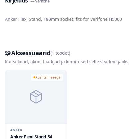
Kirjeldus
—
Verifone
Anker Flexi Stand, 180mm socket, fits for Verifone H5000
🧩
Aksessuaarid
(
1
toodet)
Kaitsekotid, akud, laadijad ja kinnitused selle seadme jaoks
Küsi tarneaega
ANKER
Anker Flexi Stand 54