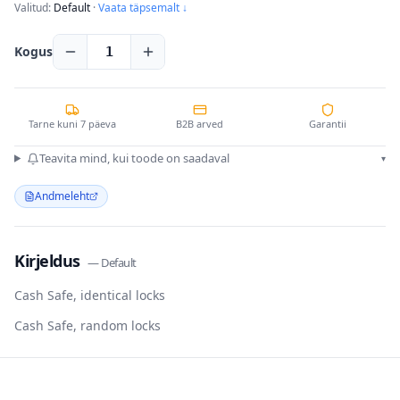
Valitud:
Default
·
Vaata täpsemalt ↓
Kogus
1
Tarne kuni 7 päeva
B2B arved
Garantii
Teavita mind, kui toode on saadaval
▾
Andmeleht
Kirjeldus
—
Default
Cash Safe, identical locks
Cash Safe, random locks