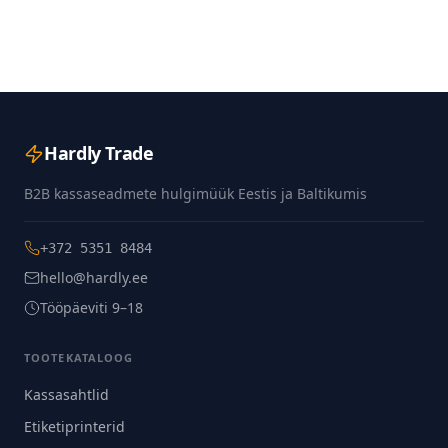
Hardly Trade
B2B kassaseadmete hulgimüük Eestis ja Baltikumis
+372 5351 8484
hello@hardly.ee
Tööpäeviti 9–18
TOOTEKATALOOG
Kassasahtlid
Etiketiprinterid