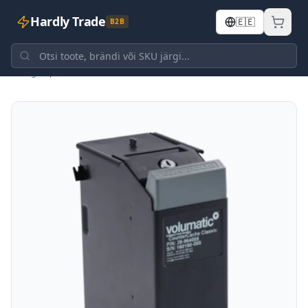
Hardly Trade
🇪🇪
B2B
Tagasi poodi