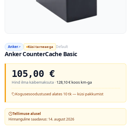
Anker
Default
Küsi tarneaega
↗
Anker CounterCache Basic
105,00
€
Hind ilma käibemaksuta ·
128,10
€ koos km-ga
Kogusesoodustused alates 10 tk — küsi pakkumist
Tellimuse alusel
Hinnanguline saadavus: 14. august 2026