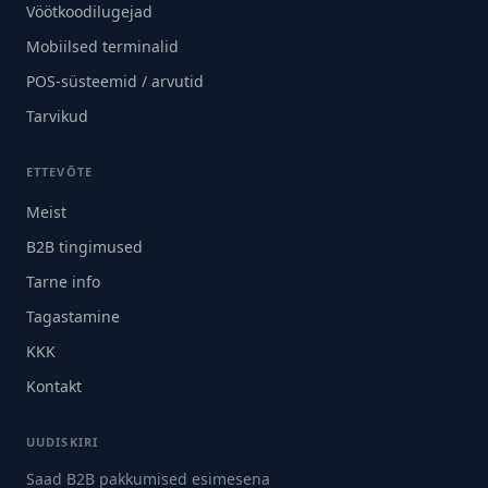
Vöötkoodilugejad
Mobiilsed terminalid
POS-süsteemid / arvutid
Tarvikud
ETTEVÕTE
Meist
B2B tingimused
Tarne info
Tagastamine
KKK
Kontakt
UUDISKIRI
Saad B2B pakkumised esimesena