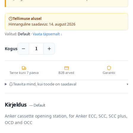
Tellimuse alusel
Hinnanguline saadavus: 14. august 2026
Valitud:
Default
·
Vaata täpsemalt ↓
Kogus
1
Tarne kuni 7 päeva
B2B arved
Garantii
Teavita mind, kui toode on saadaval
▾
Kirjeldus
—
Default
Anker cassette opening station, for Anker ECC, SCC, SCC plus,
OCD and OCC