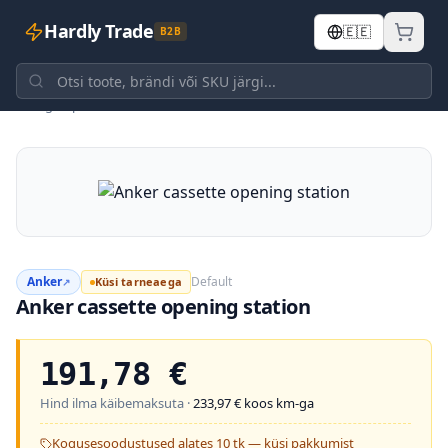
Hardly Trade
🇪🇪
B2B
Tagasi poodi
Anker
Default
Küsi tarneaega
↗
Anker cassette opening station
191,78
€
Hind ilma käibemaksuta ·
233,97
€ koos km-ga
Kogusesoodustused alates 10 tk — küsi pakkumist