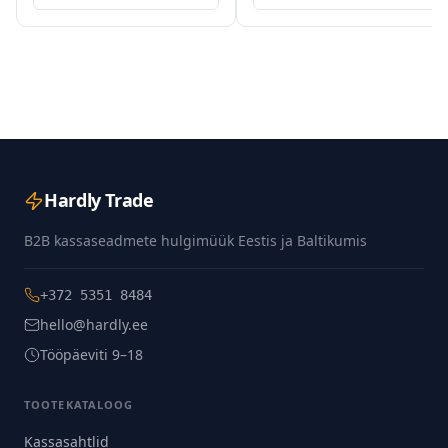
Hardly Trade
B2B kassaseadmete hulgimüük Eestis ja Baltikumis
+372 5351 8484
hello@hardly.ee
Tööpäeviti 9–18
TOOTEKATALOOG
Kassasahtlid