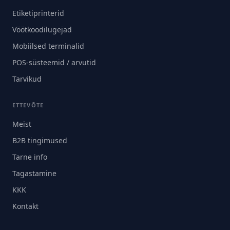
Etiketiprinterid
Vöötkoodilugejad
Mobiilsed terminalid
POS-süsteemid / arvutid
Tarvikud
ETTEVÕTE
Meist
B2B tingimused
Tarne info
Tagastamine
KKK
Kontakt