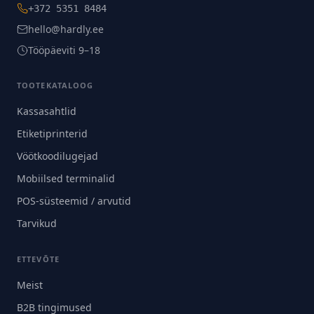
+372 5351 8484
hello@hardly.ee
Tööpäeviti 9–18
TOOTEKATALOOG
Kassasahtlid
Etiketiprinterid
Vöötkoodilugejad
Mobiilsed terminalid
POS-süsteemid / arvutid
Tarvikud
ETTEVÕTE
Meist
B2B tingimused