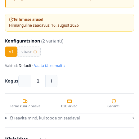
Tellimuse alusel
Hinnanguline saadavus: 16. august 2026
Konfiguratsioon
(
2
varianti)
v1
vbase
⏱
Valitud:
Default
·
Vaata täpsemalt ↓
Kogus
1
Tarne kuni 7 päeva
B2B arved
Garantii
Teavita mind, kui toode on saadaval
▾