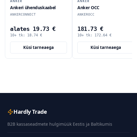
ANKER
ANKER
Ankeri ühenduskaabel
Anker OCC
ANKERCONNECT
ANKEROCC
alates 19.73 €
181.73 €
10+ tk:
18.74
€
10+ tk:
172.64
€
Küsi tarneaega
Küsi tarneaega
Hardly Trade
B2B kassaseadmete hulgimüük Eestis ja Baltikumis