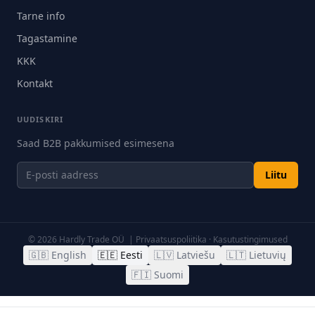
Tarne info
Tagastamine
KKK
Kontakt
UUDISKIRI
Saad B2B pakkumised esimesena
Liitu
©
2026
Hardly Trade OÜ |
Privaatsuspoliitika
·
Kasutustingimused
🇬🇧
English
🇪🇪
Eesti
🇱🇻
Latviešu
🇱🇹
Lietuvių
🇫🇮
Suomi