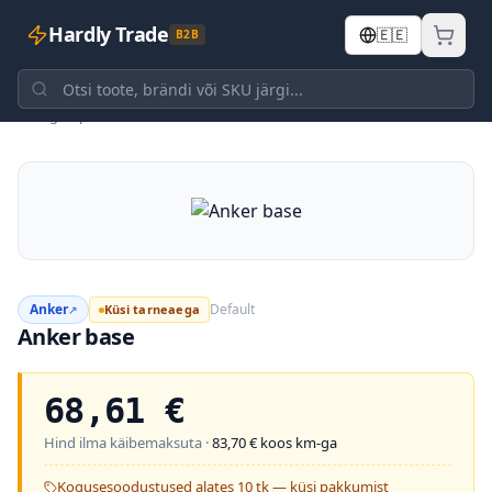
Hardly Trade
🇪🇪
B2B
Tagasi poodi
Anker
Default
Küsi tarneaega
↗
Anker base
68,61
€
Hind ilma käibemaksuta ·
83,70
€ koos km-ga
Kogusesoodustused alates 10 tk — küsi pakkumist