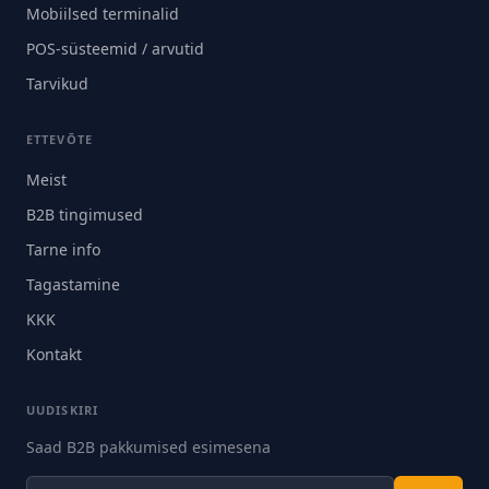
Mobiilsed terminalid
POS-süsteemid / arvutid
Tarvikud
ETTEVÕTE
Meist
B2B tingimused
Tarne info
Tagastamine
KKK
Kontakt
UUDISKIRI
Saad B2B pakkumised esimesena