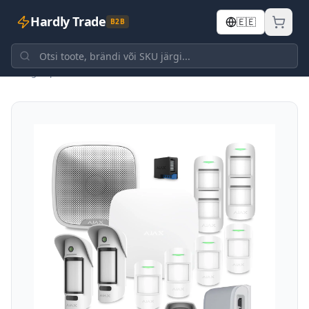
Hardly Trade
🇪🇪
B2B
Tagasi poodi