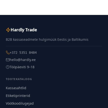
Hardly Trade
B2B kassaseadmete hulgimüük Eestis ja Baltikumis
+372 5351 8484
hello@hardly.ee
Tööpäeviti 9–18
TOOTEKATALOOG
Kassasahtlid
Etiketiprinterid
Vöötkoodilugejad