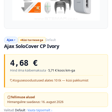
Ajax
Default
Küsi tarneaega
↗
Ajax SoloCover CP Ivory
4,68
€
Hind ilma käibemaksuta ·
5,71
€ koos km-ga
Kogusesoodustused alates 10 tk — küsi pakkumist
Tellimuse alusel
Hinnanguline saadavus: 16. august 2026
Valitud:
Default
·
Vaata täpsemalt ↓