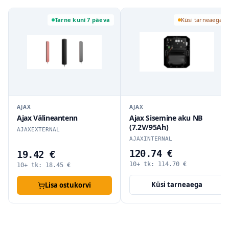
Tarne kuni 7 päeva
Küsi tarneaega
AJAX
AJAX
Ajax Välineantenn
Ajax Sisemine aku NB
(7.2V/95Ah)
AJAXEXTERNAL
AJAXINTERNAL
120.74 €
19.42 €
10+ tk:
114.70
€
10+ tk:
18.45
€
Küsi tarneaega
Lisa ostukorvi