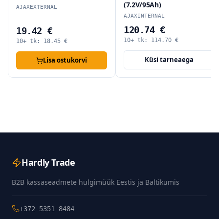
(7.2V/95Ah)
AJAXEXTERNAL
AJAXINTERNAL
120.74 €
19.42 €
10+ tk:
114.70
€
10+ tk:
18.45
€
Küsi tarneaega
Lisa ostukorvi
Hardly Trade
B2B kassaseadmete hulgimüük Eestis ja Baltikumis
+372 5351 8484