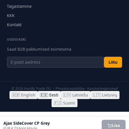
Tagastamine
KKK
Kontakt
UUDISKIRI
Saad B2B pakkumised esimesena
Liitu
©
2026
Hardly Trade OÜ |
Privaatsuspoliitika
·
Kasutustingimused
🇬🇧
English
🇪🇪
Eesti
🇱🇻
Latviešu
🇱🇹
Lietuvių
🇫🇮
Suomi
Ajax SideCover CP Grey
Lisa
EUR 4.73 koos km-ga