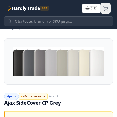
Hardly Trade
🇪🇪
B2B
Tagasi poodi
Ajax
Default
Küsi tarneaega
↗
Ajax SideCover CP Grey