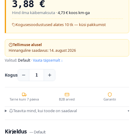
3,88
€
Hind ilma käibemaksuta ·
4,73
€ koos km-ga
Kogusesoodustused alates 10 tk — küsi pakkumist
Tellimuse alusel
Hinnanguline saadavus: 14. august 2026
Valitud:
Default
·
Vaata täpsemalt ↓
Kogus
1
Tarne kuni 7 päeva
B2B arved
Garantii
Teavita mind, kui toode on saadaval
▾
Kirjeldus
—
Default