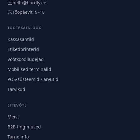
hello@hardly.ee
Tööpäeviti 9–18
TOOTEKATALOOG
Kassasahtlid
Etiketiprinterid
Vöötkoodilugejad
Mobiilsed terminalid
POS-süsteemid / arvutid
Tarvikud
ETTEVÕTE
Meist
B2B tingimused
Tarne info