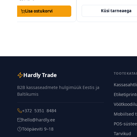
Küsi tarneaega
Küsi t
TOOTEKATA
Hardly Trade
Kassasahtl
B2B kassaseadmete hulgimüük Eestis ja
Baltikumis
Etiketiprint
Vöötkoodil
+372 5351 8484
Mobiilsed 
hello@hardly.ee
POS-süstee
Tööpäeviti 9–18
Tarvikud