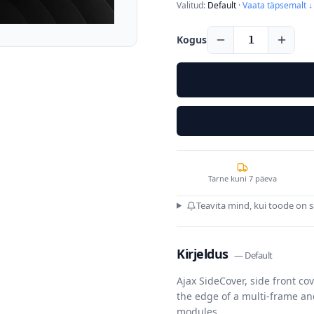
Valitud:
Default
·
Vaata täpsemalt ↓
Kogus
1
Tarne kuni 7 päeva
Teavita mind, kui toode on 
Kirjeldus
—
Default
Ajax SideCover, side front co
the edge of a multi-frame an
modules.