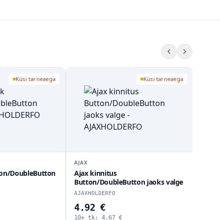
Küsi tarneaega
Küsi tarneaega
AJAX
kinnitus
Ajax CenterCover CP Black
on/DoubleButton jaoks valge
AJAXCENTERCO
HOLDERFO
2 €
6.46 €
tk:
4.67
€
10+ tk:
6.14
€