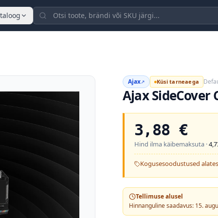
taloog
Ajax
Defau
Küsi tarneaega
↗
Ajax SideCover 
3,88
€
Hind ilma käibemaksuta ·
4,7
Kogusesoodustused alates
Tellimuse alusel
Hinnanguline saadavus: 15. aug