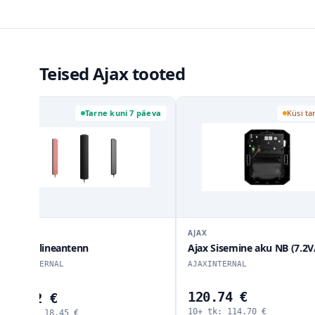
Teised Ajax tooted
 7 päeva
Küsi tarneaega
AJAX
AJAX
Ajax Sisemine aku NB (7.2V/95Ah)
Ajax Bypass (D
LightSwitch Jew
AJAXINTERNAL
AJAXBYPASSDI
120.74 €
9.25 €
10+ tk:
114.70
€
10+ tk:
8.79
€