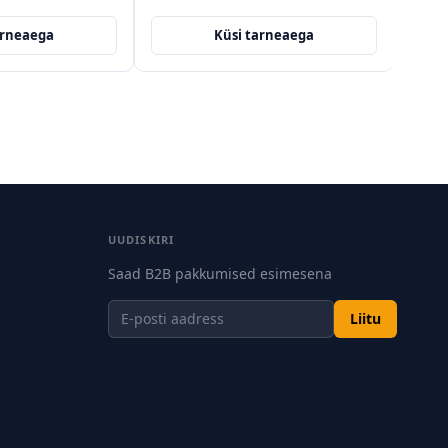
Küsi tarneaega
Küsi tarneaega
UUDISKIRI
Saad B2B pakkumised esimesena
Liitu