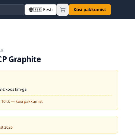
🇪🇪
Eesti
Küsi pakkumist
lt
CP Graphite
3
€ koos km-ga
 10 tk — küsi pakkumist
ust 2026