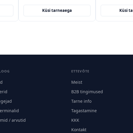
arneaega
Küsi tarneaega
LOOG
ETTEVÕTE
id
Meist
erid
B2B tingimused
ugejad
Tarne info
terminalid
Tagastamine
mid / arvutid
KKK
Kontakt