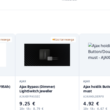
Küsi tarneaega
Küsi tarneaega
AJAX
AJAX
immer)
Ajax hoidik Button/DoubleButton
Ajax 
eller
must
Butt
AJAXHOLDERFO
AJAX
4.92 €
4.9
10+ tk:
4.67
€
10+ 