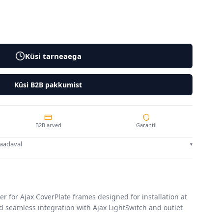
Küsi tarneaega
Küsi B2B pakkumist
B2B arved
Garantii
saadaval
▾
ver for Ajax CoverPlate frames designed for installation at
d seamless integration with Ajax LightSwitch and outlet