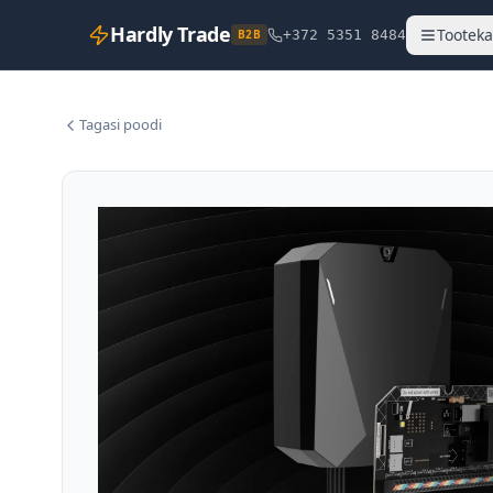
Hardly Trade
Tooteka
B2B
+372 5351 8484
Tagasi poodi