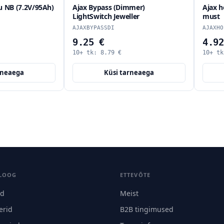
Ajax Bypass (Dimmer)
Ajax hoidik Button/Doub
LightSwitch Jeweller
must
AJAXBYPASSDI
AJAXHOLDERFO
9.25 €
4.92 €
10+ tk:
8.79
€
10+ tk:
4.67
€
Küsi tarneaega
Küsi tarneaega
LOOG
ETTEVÕTE
id
Meist
erid
B2B tingimused