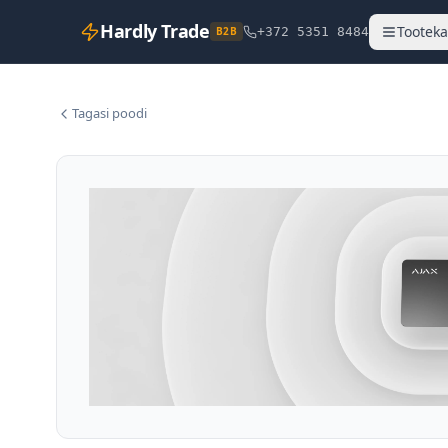
Hardly Trade
Tooteka
B2B
+372 5351 8484
Tagasi poodi