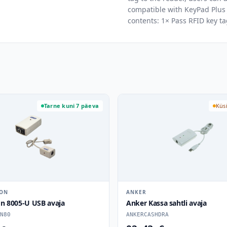
compatible with KeyPad Plus
contents: 1× Pass RFID key ta
Tarne kuni 7 päeva
Küs
RON
ANKER
on 8005-U USB avaja
Anker Kassa sahtli avaja
N80
ANKERCASHDRA