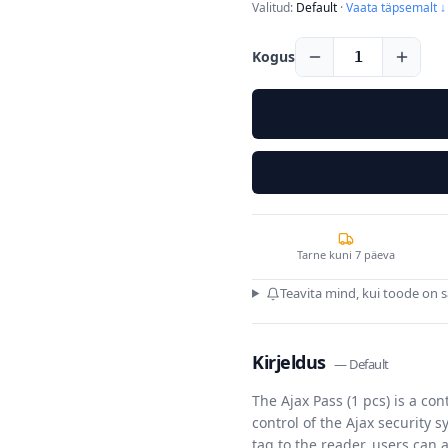
Valitud:
Default
·
Vaata täpsemalt ↓
Kogus
1
Tarne kuni 7 päeva
Teavita mind, kui toode on 
Kirjeldus
—
Default
The Ajax Pass (1 pcs) is a co
control of the Ajax security 
tag to the reader, users can