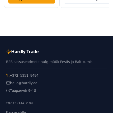
Hardly Trade
B2B kassaseadmete hulgimüük Eestis ja Baltikumis
+372 5351 8484
hello@hardly.ee
Tööpäeviti 9–18
TOOTEKATALOOG
Kassasahtlid