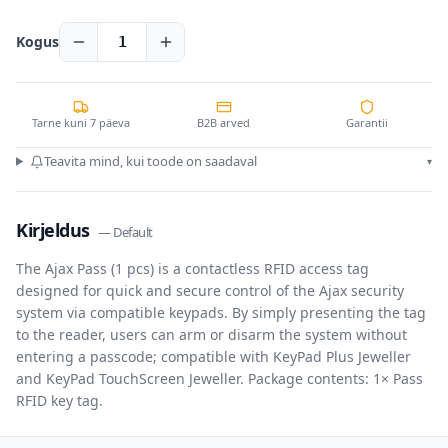
Kogus
1
Tarne kuni 7 päeva
B2B arved
Garantii
Teavita mind, kui toode on saadaval
▾
Kirjeldus
—
Default
The Ajax Pass (1 pcs) is a contactless RFID access tag
designed for quick and secure control of the Ajax security
system via compatible keypads. By simply presenting the tag
to the reader, users can arm or disarm the system without
entering a passcode; compatible with KeyPad Plus Jeweller
and KeyPad TouchScreen Jeweller. Package contents: 1× Pass
RFID key tag.