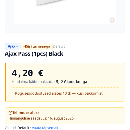
Ajax
Default
Küsi tarneaega
↗
Ajax Pass (1pcs) Black
4,20
€
Hind ilma käibemaksuta ·
5,12
€ koos km-ga
Kogusesoodustused alates 10 tk — küsi pakkumist
Tellimuse alusel
Hinnanguline saadavus: 16. august 2026
Valitud:
Default
·
Vaata täpsemalt ↓