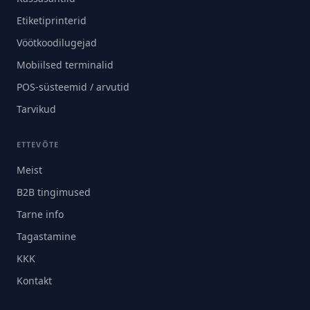
Etiketiprinterid
Vöötkoodilugejad
Mobiilsed terminalid
POS-süsteemid / arvutid
Tarvikud
ETTEVÕTE
Meist
B2B tingimused
Tarne info
Tagastamine
KKK
Kontakt