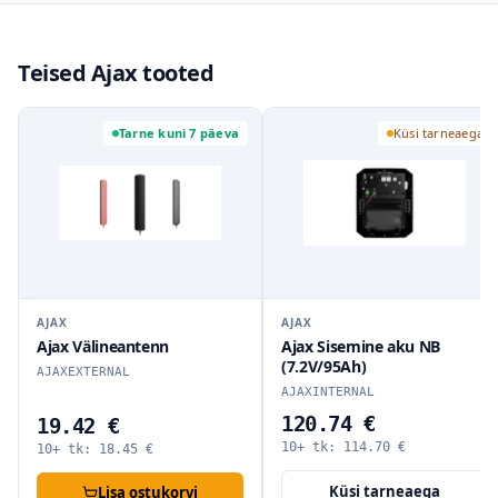
Teised Ajax tooted
Tarne kuni 7 päeva
Küsi tarneaega
AJAX
AJAX
Ajax Välineantenn
Ajax Sisemine aku NB
(7.2V/95Ah)
AJAXEXTERNAL
AJAXINTERNAL
120.74 €
19.42 €
10+ tk:
114.70
€
10+ tk:
18.45
€
Küsi tarneaega
Lisa ostukorvi