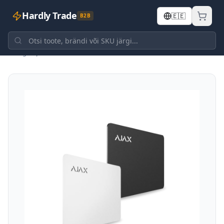
Hardly Trade
🇪🇪
B2B
Tagasi poodi