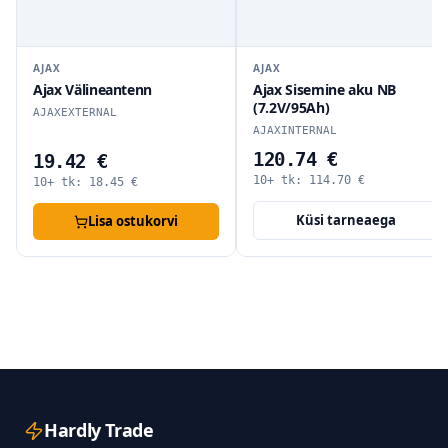
AJAX
AJAX
Ajax Välineantenn
Ajax Sisemine aku NB
(7.2V/95Ah)
AJAXEXTERNAL
AJAXINTERNAL
120.74 €
19.42 €
10+ tk:
114.70
€
10+ tk:
18.45
€
Küsi tarneaega
Lisa ostukorvi
Hardly Trade