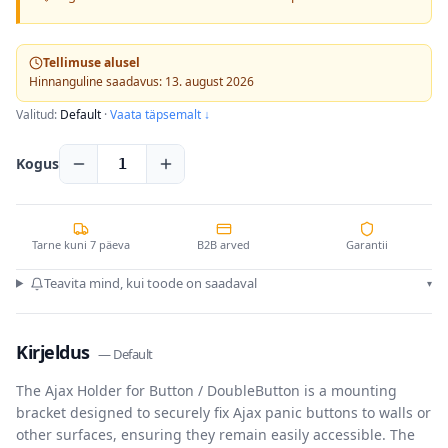
Tellimuse alusel
Hinnanguline saadavus: 13. august 2026
Valitud:
Default
·
Vaata täpsemalt ↓
Kogus
1
Tarne kuni 7 päeva
B2B arved
Garantii
Teavita mind, kui toode on saadaval
▾
Kirjeldus
—
Default
The Ajax Holder for Button / DoubleButton is a mounting
bracket designed to securely fix Ajax panic buttons to walls or
other surfaces, ensuring they remain easily accessible. The