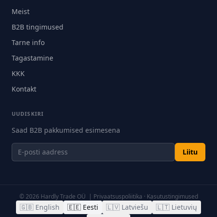
Meist
B2B tingimused
Tarne info
Tagastamine
KKK
Kontakt
UUDISKIRI
Saad B2B pakkumised esimesena
Liitu
©
2026
Hardly Trade OÜ |
Privaatsuspoliitika
·
Kasutustingimused
🇬🇧
English
🇪🇪
Eesti
🇱🇻
Latviešu
🇱🇹
Lietuvių