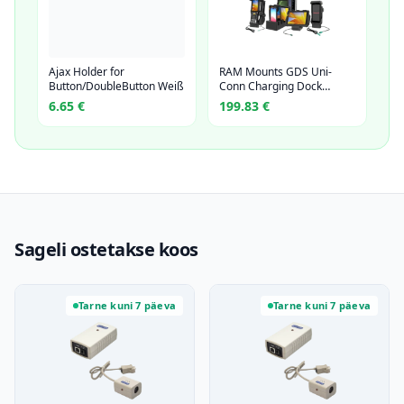
Ajax Holder for
RAM Mounts GDS Uni-
Button/DoubleButton Weiß
Conn Charging Dock…
6.65
€
199.83
€
Sageli ostetakse koos
Tarne kuni 7 päeva
Tarne kuni 7 päeva