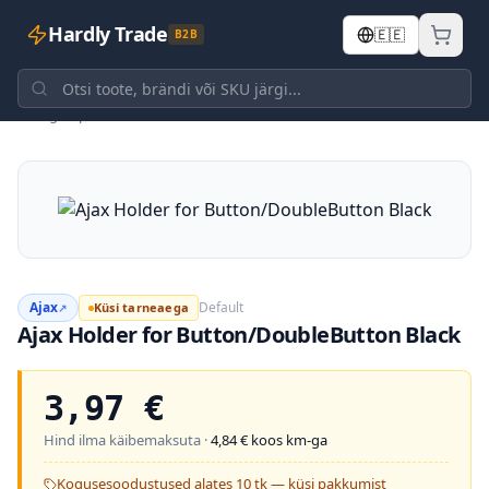
Hardly Trade
🇪🇪
B2B
Tagasi poodi
Ajax
Default
Küsi tarneaega
↗
Ajax Holder for Button/DoubleButton Black
3,97
€
Hind ilma käibemaksuta ·
4,84
€ koos km-ga
Kogusesoodustused alates 10 tk — küsi pakkumist