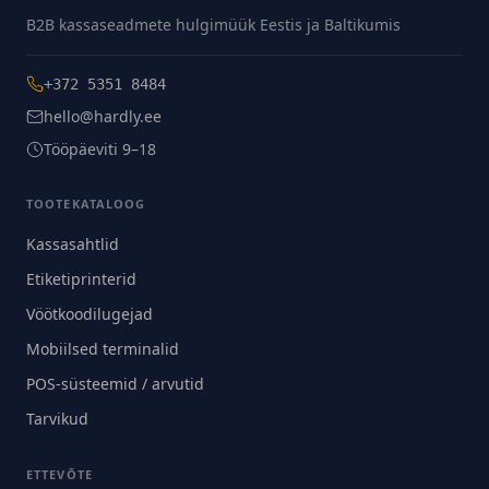
B2B kassaseadmete hulgimüük Eestis ja Baltikumis
+372 5351 8484
hello@hardly.ee
Tööpäeviti 9–18
TOOTEKATALOOG
Kassasahtlid
Etiketiprinterid
Vöötkoodilugejad
Mobiilsed terminalid
POS-süsteemid / arvutid
Tarvikud
ETTEVÕTE