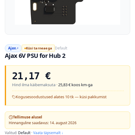
Ajax
Default
Küsi tarneaega
↗
Ajax 6V PSU for Hub 2
21,17
€
Hind ilma käibemaksuta ·
25,83
€ koos km-ga
Kogusesoodustused alates 10 tk — küsi pakkumist
Tellimuse alusel
Hinnanguline saadavus: 14. august 2026
Valitud:
Default
·
Vaata täpsemalt ↓