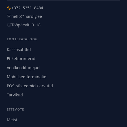
+372 5351 8484
hello@hardly.ee
Tööpäeviti 9–18
TOOTEKATALOOG
Kassasahtlid
Etiketiprinterid
Vöötkoodilugejad
Mobiilsed terminalid
POS-süsteemid / arvutid
Tarvikud
ETTEVÕTE
Meist