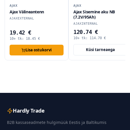
AJAX
AJAX
Ajax Välineantenn
Ajax Sisemine aku NB
(7.2V/95Ah)
AJAXEXTERNAL
AJAXINTERNAL
120.74 €
19.42 €
10+ tk:
114.70
€
10+ tk:
18.45
€
Küsi tarneaega
Lisa ostukorvi
Hardly Trade
B2B kassaseadmete hulgimüük Eestis ja Baltikumis