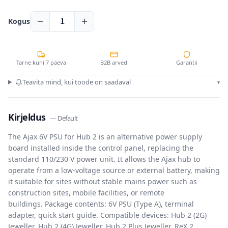
Kogus
1
Tarne kuni 7 päeva
B2B arved
Garantii
Teavita mind, kui toode on saadaval
▾
Kirjeldus
—
Default
The Ajax 6V PSU for Hub 2 is an alternative power supply
board installed inside the control panel, replacing the
standard 110/230 V power unit. It allows the Ajax hub to
operate from a low-voltage source or external battery, making
it suitable for sites without stable mains power such as
construction sites, mobile facilities, or remote
buildings. Package contents: 6V PSU (Type A), terminal
adapter, quick start guide. Compatible devices: Hub 2 (2G)
Jeweller, Hub 2 (4G) Jeweller, Hub 2 Plus Jeweller, ReX 2