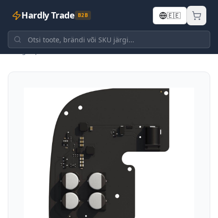
Hardly Trade
🇪🇪
B2B
Tagasi poodi