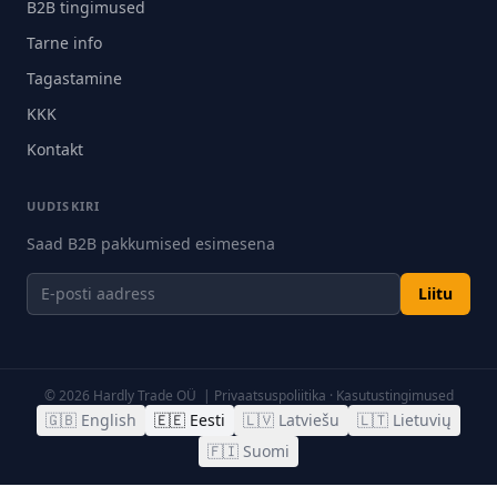
B2B tingimused
Tarne info
Tagastamine
KKK
Kontakt
UUDISKIRI
Saad B2B pakkumised esimesena
Liitu
©
2026
Hardly Trade OÜ |
Privaatsuspoliitika
·
Kasutustingimused
🇬🇧
English
🇪🇪
Eesti
🇱🇻
Latviešu
🇱🇹
Lietuvių
🇫🇮
Suomi