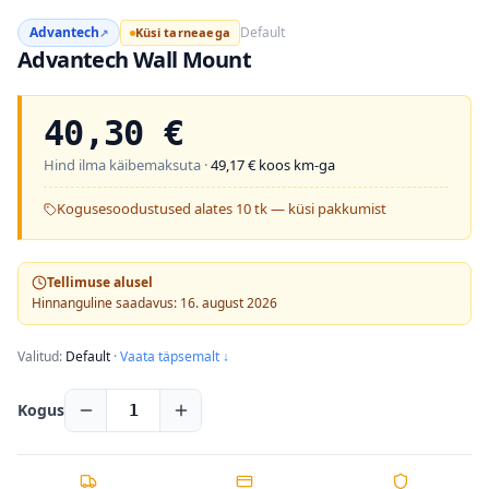
Advantech
Default
Küsi tarneaega
↗
Advantech Wall Mount
40,30
€
Hind ilma käibemaksuta ·
49,17
€ koos km-ga
Kogusesoodustused alates 10 tk — küsi pakkumist
Tellimuse alusel
Hinnanguline saadavus: 16. august 2026
Valitud:
Default
·
Vaata täpsemalt ↓
Kogus
1