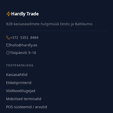
Hardly Trade
B2B kassaseadmete hulgimüük Eestis ja Baltikumis
+372 5351 8484
hello@hardly.ee
Tööpäeviti 9–18
TOOTEKATALOOG
Kassasahtlid
Etiketiprinterid
Vöötkoodilugejad
Mobiilsed terminalid
POS-süsteemid / arvutid