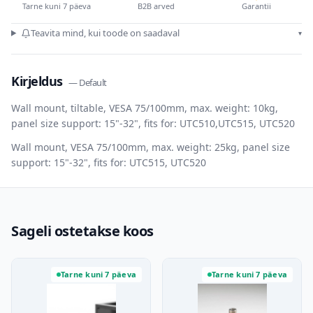
Tarne kuni 7 päeva
B2B arved
Garantii
Teavita mind, kui toode on saadaval
▾
Kirjeldus
—
Default
Wall mount, tiltable, VESA 75/100mm, max. weight: 10kg,
panel size support: 15"-32", fits for: UTC510,UTC515, UTC520
Wall mount, VESA 75/100mm, max. weight: 25kg, panel size
support: 15"-32", fits for: UTC515, UTC520
Sageli ostetakse koos
Tarne kuni 7 päeva
Tarne kuni 7 päeva