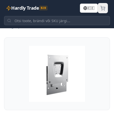
Hardly Trade
🇪🇪
B2B
Tagasi poodi