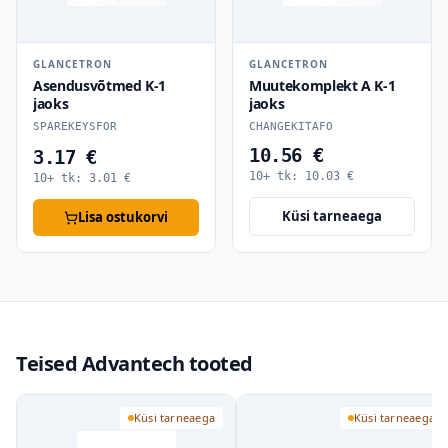
GLANCETRON
GLANCETRON
Asendusvõtmed K-1
Muutekomplekt A K-1
jaoks
jaoks
SPAREKEYSFOR
CHANGEKITAFO
10.56 €
3.17 €
10+ tk:
10.03
€
10+ tk:
3.01
€
Küsi tarneaega
Lisa ostukorvi
Teised Advantech tooted
Küsi tarneaega
Küsi tarneaega