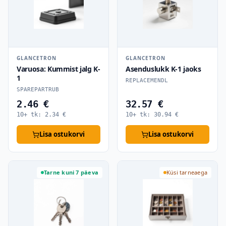
GLANCETRON
GLANCETRON
Varuosa: Kummist jalg K-
Asenduslukk K-1 jaoks
1
REPLACEMENDL
SPAREPARTRUB
2.46 €
32.57 €
10+ tk:
2.34
€
10+ tk:
30.94
€
Lisa ostukorvi
Lisa ostukorvi
Tarne kuni 7 päeva
Küsi tarneaega