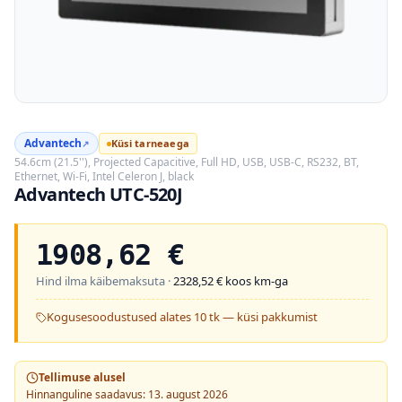
Advantech
Küsi tarneaega
↗
54.6cm (21.5''), Projected Capacitive, Full HD, USB, USB-C, RS232, BT,
Ethernet, Wi-Fi, Intel Celeron J, black
Advantech UTC-520J
1908,62
€
Hind ilma käibemaksuta ·
2328,52
€ koos km-ga
Kogusesoodustused alates 10 tk — küsi pakkumist
Tellimuse alusel
Hinnanguline saadavus: 13. august 2026