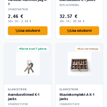
1
REPLACEMENDL
SPAREPARTRUB
2.46 €
32.57 €
10+ tk:
2.34
€
10+ tk:
30.94
€
Lisa ostukorvi
Lisa ostukorvi
Tarne kuni 7 päeva
Küsi tarneaega
GLANCETRON
GLANCETRON
Asendusvõtmed K-1
Muutekomplekt A K-1
jaoks
jaoks
SPAREKEYSFOR
CHANGEKITAFO