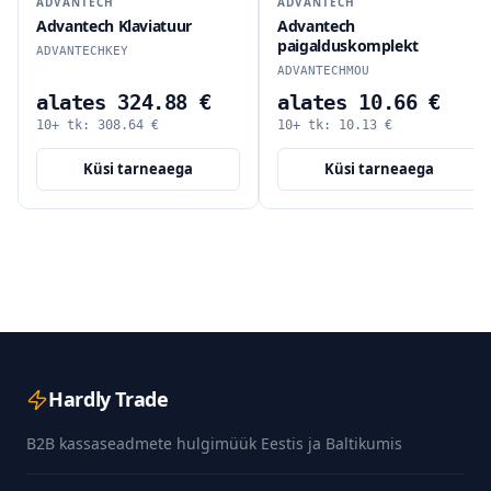
ADVANTECH
ADVANTECH
Advantech Klaviatuur
Advantech
paigalduskomplekt
ADVANTECHKEY
ADVANTECHMOU
alates 324.88 €
alates 10.66 €
10+ tk:
308.64
€
10+ tk:
10.13
€
Küsi tarneaega
Küsi tarneaega
Hardly Trade
B2B kassaseadmete hulgimüük Eestis ja Baltikumis