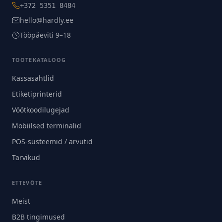
+372 5351 8484
hello@hardly.ee
Tööpäeviti 9–18
TOOTEKATALOOG
Kassasahtlid
Etiketiprinterid
Vöötkoodilugejad
Mobiilsed terminalid
POS-süsteemid / arvutid
Tarvikud
ETTEVÕTE
Meist
B2B tingimused