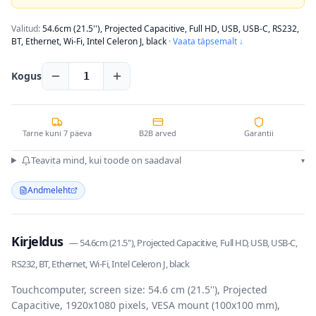
Valitud:
54.6cm (21.5''), Projected Capacitive, Full HD, USB, USB-C, RS232,
BT, Ethernet, Wi-Fi, Intel Celeron J, black
·
Vaata täpsemalt ↓
Kogus
1
Tarne kuni 7 päeva
B2B arved
Garantii
Teavita mind, kui toode on saadaval
▾
Andmeleht
Kirjeldus
—
54.6cm (21.5''), Projected Capacitive, Full HD, USB, USB-C,
RS232, BT, Ethernet, Wi-Fi, Intel Celeron J, black
Touchcomputer, screen size: 54.6 cm (21.5''), Projected
Capacitive, 1920x1080 pixels, VESA mount (100x100 mm),