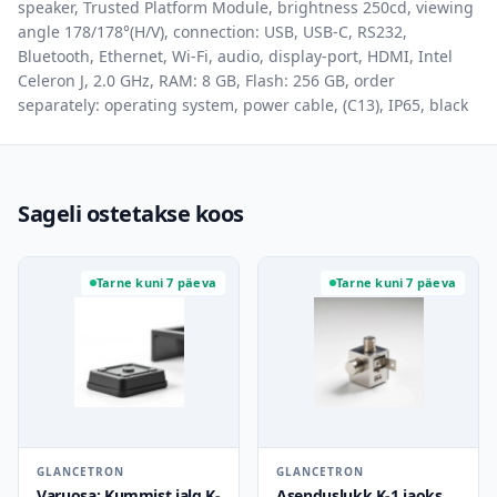
speaker, Trusted Platform Module, brightness 250cd, viewing
angle 178/178°(H/V), connection: USB, USB-C, RS232,
Bluetooth, Ethernet, Wi-Fi, audio, display-port, HDMI, Intel
Celeron J, 2.0 GHz, RAM: 8 GB, Flash: 256 GB, order
separately: operating system, power cable, (C13), IP65, black
Sageli ostetakse koos
Tarne kuni 7 päeva
Tarne kuni 7 päeva
GLANCETRON
GLANCETRON
Varuosa: Kummist jalg K-
Asenduslukk K-1 jaoks