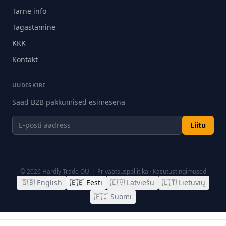
Tarne info
Tagastamine
KKK
Kontakt
UUDISKIRI
Saad B2B pakkumised esimesena
Liitu
©
2026
Hardly Trade OÜ |
Privaatsuspoliitika
·
Kasutustingimused
🇬🇧
English
🇪🇪
Eesti
🇱🇻
Latviešu
🇱🇹
Lietuvių
🇫🇮
Suomi