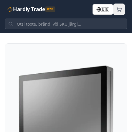
Hardly Trade
🇪🇪
B2B
Tagasi poodi